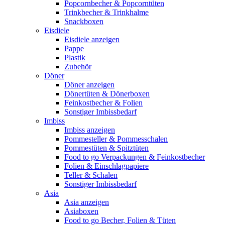
Popcornbecher & Popcorntüten
Trinkbecher & Trinkhalme
Snackboxen
Eisdiele
Eisdiele anzeigen
Pappe
Plastik
Zubehör
Döner
Döner anzeigen
Dönertüten & Dönerboxen
Feinkostbecher & Folien
Sonstiger Imbissbedarf
Imbiss
Imbiss anzeigen
Pommesteller & Pommesschalen
Pommestüten & Spitztüten
Food to go Verpackungen & Feinkostbecher
Folien & Einschlagpapiere
Teller & Schalen
Sonstiger Imbissbedarf
Asia
Asia anzeigen
Asiaboxen
Food to go Becher, Folien & Tüten