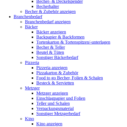
Becher- & Deckelspender
Becherhalter
Becher & Zubehör anzeigen
Branchenbedarf
Branchenbedarf anzeigen
Bäcker
Bäcker anzeigen
Backpapier & Backformen
Tortenkarton & Tortenspitzen/-unterlagen
Becher & Teller
Beutel & Tüten
Sonstiger Bäckerbedarf
Pizzeria
Pizzeria anzeigen
Pizzakarton & Zubehör
Food to go Becher, Folien & Schalen
Besteck & Servietten
Metzger
Metzger anzeigen
Einschlagpapier und Folien
Teller und Schalen
Verpackungsmaterial
Sonstiger Metzgerbedarf
Kino
Kino anzeigen