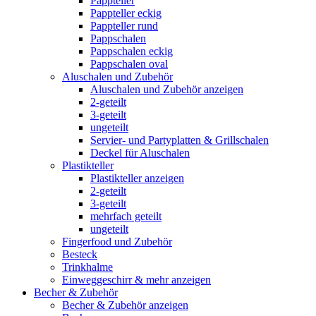
Pappteller
Pappteller eckig
Pappteller rund
Pappschalen
Pappschalen eckig
Pappschalen oval
Aluschalen und Zubehör
Aluschalen und Zubehör anzeigen
2-geteilt
3-geteilt
ungeteilt
Servier- und Partyplatten & Grillschalen
Deckel für Aluschalen
Plastikteller
Plastikteller anzeigen
2-geteilt
3-geteilt
mehrfach geteilt
ungeteilt
Fingerfood und Zubehör
Besteck
Trinkhalme
Einweggeschirr & mehr anzeigen
Becher & Zubehör
Becher & Zubehör anzeigen