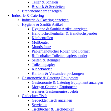
Teller & Schalen
Besteck & Servietten
Branchenbedarf anzeigen
Industrie & Catering
Industrie & Catering anzeigen
Hygiene & Sanitär Artikel
Hygiene & Sanitär Artikel anzeigen
Handtuchrollenhalter & Handtuchspender
Küchenrollen
Müllbeutel
Mundschutz
Papierhandtücher Rollen und Format
Rollenhalter Toilettenpapierspender
Seifen & Reiniger
Toilettenpapier
Klebebänder
Kartons & Versandverpackungen
Gastronomie & Catering Equipment
Gastronomie & Catering Equipment anzeigen
Morgan Catering Equipment
weiteres Gastronomiezubehör
Gedeckter Tisch
Gedeckter Tisch anzeigen
Servietten
Tischtücher & Tischdecken