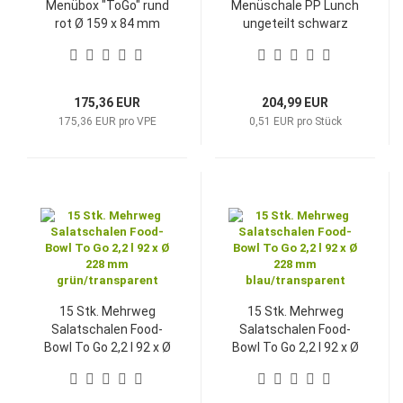
Menübox "ToGo" rund
Menüschale PP Lunch
rot Ø 159 x 84 mm
ungeteilt schwarz
227x178x49 mm 1270
ml
175,36 EUR
204,99 EUR
175,36 EUR pro VPE
0,51 EUR pro Stück
15 Stk. Mehrweg
15 Stk. Mehrweg
Salatschalen Food-
Salatschalen Food-
Bowl To Go 2,2 l 92 x Ø
Bowl To Go 2,2 l 92 x Ø
228 mm
228 mm
grün/transparent
blau/transparent