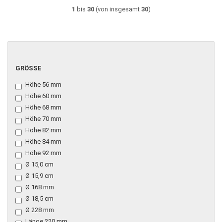
1
bis
30
(von insgesamt
30
)
GRÖSSE
GRÖSSE
Höhe 56 mm
Höhe 60 mm
Höhe 68 mm
Höhe 70 mm
Höhe 82 mm
Höhe 84 mm
Höhe 92 mm
Ø 15,0 cm
Ø 15,9 cm
Ø 168 mm
Ø 18,5 cm
Ø 228 mm
Länge 220 mm