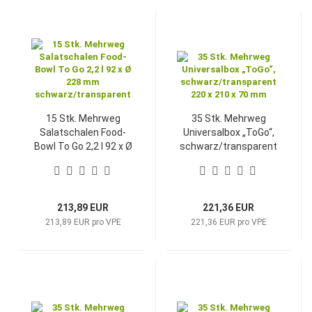
15 Stk. Mehrweg
35 Stk. Mehrweg
Salatschalen Food-
Universalbox „ToGo“,
Bowl To Go 2,2 l 92 x Ø
schwarz/transparent
228 mm
220 x 210 x 70 mm
schwarz/transparent
213,89 EUR
221,36 EUR
213,89 EUR pro VPE
221,36 EUR pro VPE