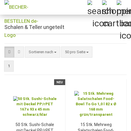
Schalen & Teller ungeteilt
Sortieren nach
pro Seite
Sortieren nach
50 pro Seite
1
NEU
50 Stk. Sushi-Schale
15 Stk. Mehrweg
mit Deckel PP/rPET
Salatschalen Food-