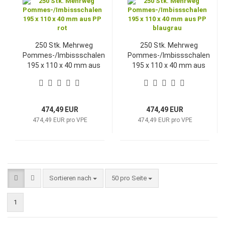
250 Stk. Mehrweg
250 Stk. Mehrweg
Pommes-/Imbissschalen
Pommes-/Imbissschalen
195 x 110 x 40 mm aus
195 x 110 x 40 mm aus
PP rot
PP blaugrau
474,49 EUR
474,49 EUR
474,49 EUR pro VPE
474,49 EUR pro VPE
Sortieren nach
pro Seite
Sortieren nach
50 pro Seite
1