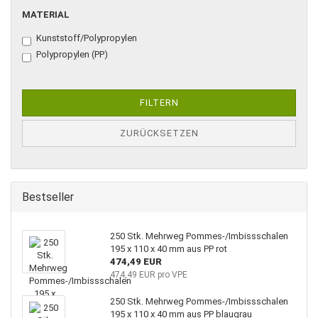
MATERIAL
MATERIAL
Kunststoff/Polypropylen
Polypropylen (PP)
FILTERN
ZURÜCKSETZEN
Bestseller
250 Stk. Mehrweg Pommes-/Imbissschalen
195 x 110 x 40 mm aus PP rot
474,49 EUR
474,49 EUR pro VPE
250 Stk. Mehrweg Pommes-/Imbissschalen
195 x 110 x 40 mm aus PP blaugrau