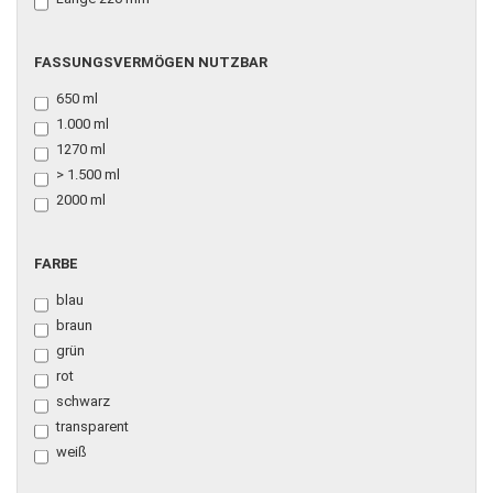
FASSUNGSVERMÖGEN
FASSUNGSVERMÖGEN NUTZBAR
NUTZBAR
650 ml
1.000 ml
1270 ml
> 1.500 ml
2000 ml
FARBE
FARBE
blau
braun
grün
rot
schwarz
transparent
weiß