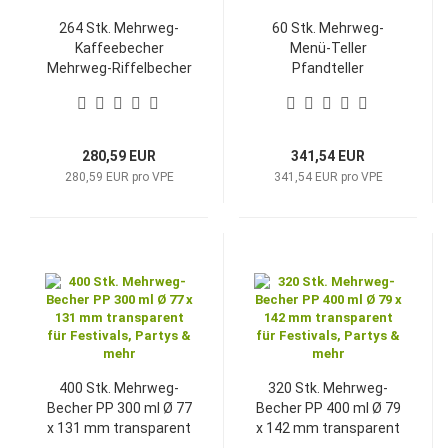
264 Stk. Mehrweg-
60 Stk. Mehrweg-
Kaffeebecher
Menü-Teller
Mehrweg-Riffelbecher
Pfandteller
200 ml / 8 oz Ø 80 mm
275x200x35mm 2
H 93 mm braun
Kammern
tropfenförmig creme-
weiß
280,59 EUR
341,54 EUR
280,59 EUR pro VPE
341,54 EUR pro VPE
400 Stk. Mehrweg-
320 Stk. Mehrweg-
Becher PP 300 ml Ø 77
Becher PP 400 ml Ø 79
x 131 mm transparent
x 142 mm transparent
für Festivals, Partys &
für Festivals, Partys &