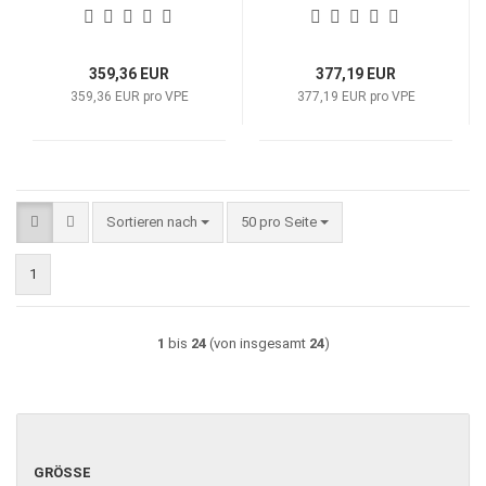
mehr
mehr
359,36 EUR
377,19 EUR
359,36 EUR pro VPE
377,19 EUR pro VPE
Sortieren nach
pro Seite
Sortieren nach
50 pro Seite
1
1
bis
24
(von insgesamt
24
)
GRÖSSE
GRÖSSE