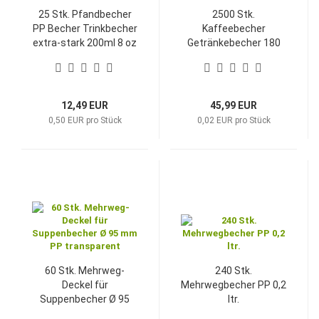
25 Stk. Pfandbecher
2500 Stk.
PP Becher Trinkbecher
Kaffeebecher
extra-stark 200ml 8 oz
Getränkebecher 180
für Festivals, Partys &
ml 7,5 oz Mercury Ø 70
mehr
x 93 mm RP
12,49 EUR
45,99 EUR
0,50 EUR pro Stück
0,02 EUR pro Stück
60 Stk. Mehrweg-
240 Stk.
Deckel für
Mehrwegbecher PP 0,2
Suppenbecher Ø 95
ltr.
mm PP transparent