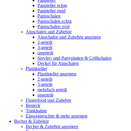
Pappteller
Pappteller eckig
Pappteller rund
Pappschalen
Pappschalen eckig
Pappschalen oval
Aluschalen und Zubehör
Aluschalen und Zubehör anzeigen
2-geteilt
3-geteilt
ungeteilt
Servier- und Partyplatten & Grillschalen
Deckel für Aluschalen
Plastikteller
Plastikteller anzeigen
2-geteilt
3-geteilt
mehrfach geteilt
ungeteilt
Fingerfood und Zubehör
Besteck
Trinkhalme
Einweggeschirr & mehr anzeigen
Becher & Zubehör
Becher & Zubehör anzeigen