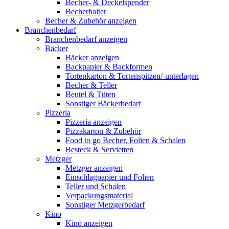
Becher- & Deckelspender
Becherhalter
Becher & Zubehör anzeigen
Branchenbedarf
Branchenbedarf anzeigen
Bäcker
Bäcker anzeigen
Backpapier & Backformen
Tortenkarton & Tortenspitzen/-unterlagen
Becher & Teller
Beutel & Tüten
Sonstiger Bäckerbedarf
Pizzeria
Pizzeria anzeigen
Pizzakarton & Zubehör
Food to go Becher, Folien & Schalen
Besteck & Servietten
Metzger
Metzger anzeigen
Einschlagpapier und Folien
Teller und Schalen
Verpackungsmaterial
Sonstiger Metzgerbedarf
Kino
Kino anzeigen