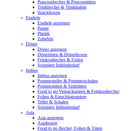
Popcornbecher & Popcorntüten
Trinkbecher & Trinkhalme
Snackboxen
Eisdiele
Eisdiele anzeigen
Pappe
Plastik
Zubehör
Döner
Döner anzeigen
Dönertüten & Dönerboxen
Feinkostbecher & Folien
Sonstiger Imbissbedarf
Imbiss
Imbiss anzeigen
Pommesteller & Pommesschalen
Pommestüten & Spitztüten
Food to go Verpackungen & Feinkostbecher
Folien & Einschlagpapiere
Teller & Schalen
Sonstiger Imbissbedarf
Asia
Asia anzeigen
Asiaboxen
Food to go Becher, Folien & Tüten