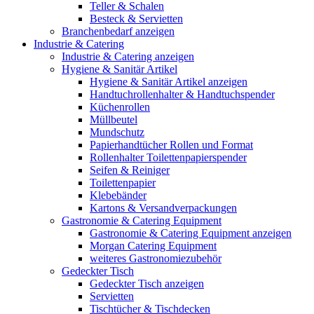
Teller & Schalen
Besteck & Servietten
Branchenbedarf anzeigen
Industrie & Catering
Industrie & Catering anzeigen
Hygiene & Sanitär Artikel
Hygiene & Sanitär Artikel anzeigen
Handtuchrollenhalter & Handtuchspender
Küchenrollen
Müllbeutel
Mundschutz
Papierhandtücher Rollen und Format
Rollenhalter Toilettenpapierspender
Seifen & Reiniger
Toilettenpapier
Klebebänder
Kartons & Versandverpackungen
Gastronomie & Catering Equipment
Gastronomie & Catering Equipment anzeigen
Morgan Catering Equipment
weiteres Gastronomiezubehör
Gedeckter Tisch
Gedeckter Tisch anzeigen
Servietten
Tischtücher & Tischdecken