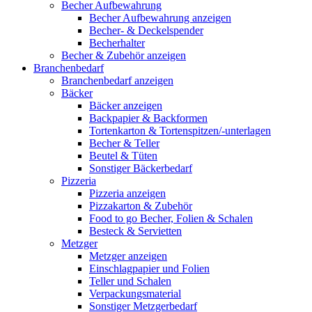
Becher Aufbewahrung
Becher Aufbewahrung anzeigen
Becher- & Deckelspender
Becherhalter
Becher & Zubehör anzeigen
Branchenbedarf
Branchenbedarf anzeigen
Bäcker
Bäcker anzeigen
Backpapier & Backformen
Tortenkarton & Tortenspitzen/-unterlagen
Becher & Teller
Beutel & Tüten
Sonstiger Bäckerbedarf
Pizzeria
Pizzeria anzeigen
Pizzakarton & Zubehör
Food to go Becher, Folien & Schalen
Besteck & Servietten
Metzger
Metzger anzeigen
Einschlagpapier und Folien
Teller und Schalen
Verpackungsmaterial
Sonstiger Metzgerbedarf