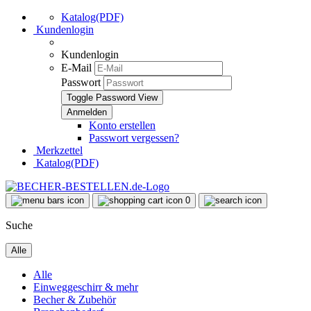
Katalog(PDF)
Kundenlogin
Kundenlogin
E-Mail
Passwort
Toggle Password View
Konto erstellen
Passwort vergessen?
Merkzettel
Katalog(PDF)
0
Suche
Alle
Alle
Einweggeschirr & mehr
Becher & Zubehör