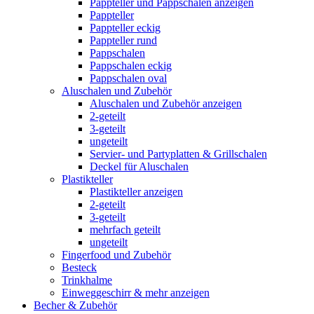
Pappteller und Pappschalen anzeigen
Pappteller
Pappteller eckig
Pappteller rund
Pappschalen
Pappschalen eckig
Pappschalen oval
Aluschalen und Zubehör
Aluschalen und Zubehör anzeigen
2-geteilt
3-geteilt
ungeteilt
Servier- und Partyplatten & Grillschalen
Deckel für Aluschalen
Plastikteller
Plastikteller anzeigen
2-geteilt
3-geteilt
mehrfach geteilt
ungeteilt
Fingerfood und Zubehör
Besteck
Trinkhalme
Einweggeschirr & mehr anzeigen
Becher & Zubehör