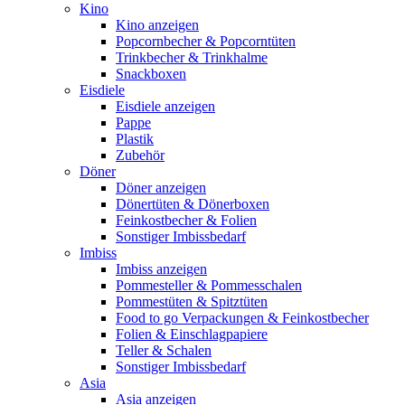
Kino
Kino anzeigen
Popcornbecher & Popcorntüten
Trinkbecher & Trinkhalme
Snackboxen
Eisdiele
Eisdiele anzeigen
Pappe
Plastik
Zubehör
Döner
Döner anzeigen
Dönertüten & Dönerboxen
Feinkostbecher & Folien
Sonstiger Imbissbedarf
Imbiss
Imbiss anzeigen
Pommesteller & Pommesschalen
Pommestüten & Spitztüten
Food to go Verpackungen & Feinkostbecher
Folien & Einschlagpapiere
Teller & Schalen
Sonstiger Imbissbedarf
Asia
Asia anzeigen