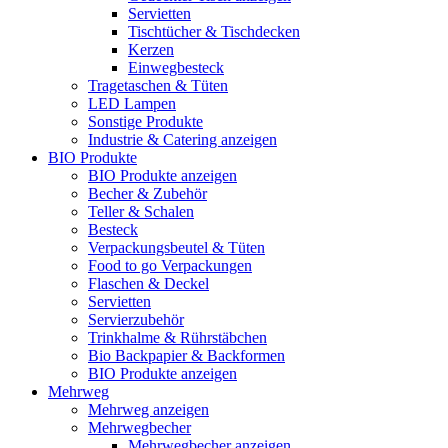
Servietten
Tischtücher & Tischdecken
Kerzen
Einwegbesteck
Tragetaschen & Tüten
LED Lampen
Sonstige Produkte
Industrie & Catering anzeigen
BIO Produkte
BIO Produkte anzeigen
Becher & Zubehör
Teller & Schalen
Besteck
Verpackungsbeutel & Tüten
Food to go Verpackungen
Flaschen & Deckel
Servietten
Servierzubehör
Trinkhalme & Rührstäbchen
Bio Backpapier & Backformen
BIO Produkte anzeigen
Mehrweg
Mehrweg anzeigen
Mehrwegbecher
Mehrwegbecher anzeigen