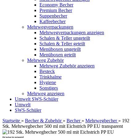
Economy Becher
Premium Becher
Suppenbecher
Kaffeebecher
Mehrwegverpackungen
Mehrwegverpackungen anzeigen
Schalen & Teller ungeteilt
Schalen & Teller geteilt
Menüboxen ungeteilt
Menüboxen geteilt
Mehrweg Zubehör
Mehrweg Zubehör anzeigen
Besteck
Trinkhalme
Hygiene
Sonstiges
Mehrweg anzeigen
Umwelt
SWS-Schüler
Umwelt
SWS-Schüler
Startseite
»
Becher & Zubehör
»
Becher
»
Mehrwegbecher
»
192
Stk. Mehrwegbecher 500 ml mit Eichstrich PP EU transparent