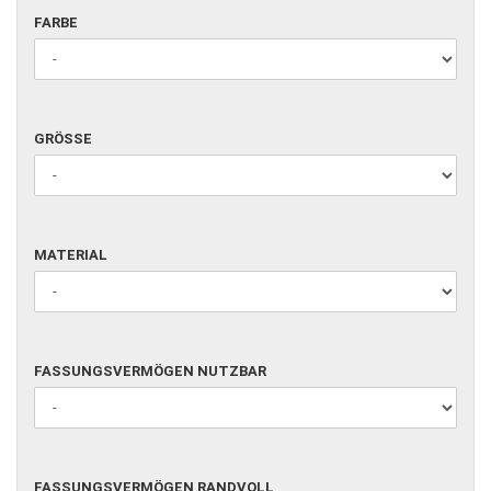
FARBE
FARBE
GRÖSSE
GRÖSSE
MATERIAL
MATERIAL
FASSUNGSVERMÖGEN
FASSUNGSVERMÖGEN NUTZBAR
NUTZBAR
FASSUNGSVERMÖGEN
FASSUNGSVERMÖGEN RANDVOLL