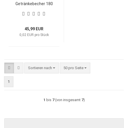
Getränkebecher 180
ml 7,5 oz Mercury Ø 70
x 93 mm RP
45,99 EUR
0,02 EUR pro Stück
Sortieren nach
pro Seite
Sortieren nach
50 pro Seite
1
1
bis
7
(von insgesamt
7
)