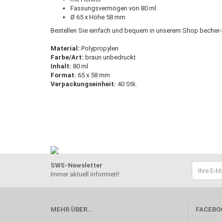
Fassungsvermögen von 80 ml
Ø 65 x Höhe 58 mm
Bestellen Sie einfach und bequem in unserem Shop becher-
Material:
Polypropylen
Farbe/Art:
braun unbedruckt
Inhalt:
80 ml
Format:
65 x 58 mm
Verpackungseinheit:
40 Stk.
SWS-Newsletter
Immer aktuell informiert!
MEHR ÜBER...
FACEBO