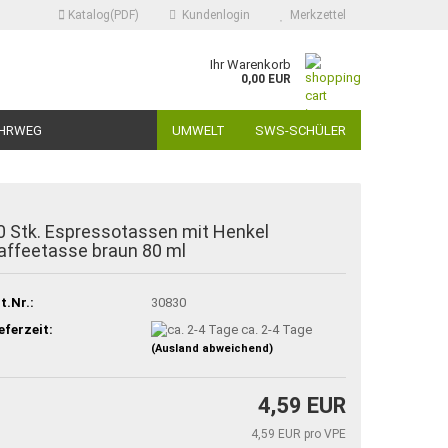
Katalog(PDF)
Kundenlogin
Merkzettel
Ihr Warenkorb
0,00 EUR
HRWEG
UMWELT
SWS-SCHÜLER
0 Stk. Espressotassen mit Henkel
affeetasse braun 80 ml
t.Nr.:
30830
eferzeit:
ca. 2-4 Tage
(Ausland abweichend)
4,59 EUR
4,59 EUR pro VPE