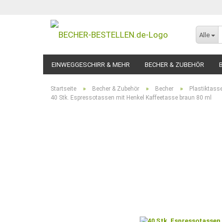
Alle
EINWEGGESCHIRR & MEHR
BECHER & ZUBEHÖR
»
»
»
Startseite
Becher & Zubehör
Becher
Plastiktass
40 Stk. Espressotassen mit Henkel Kaffeetasse braun 80 ml