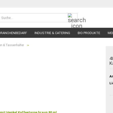
Suche...
BRANCHENBEDARF
INDUSTRIE & CATERING
BIO PRODUKTE
ME
»
en & Tassenhalter
4
K
Ar
Li