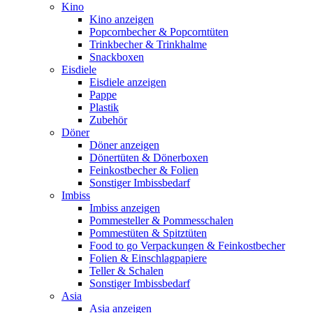
Kino
Kino anzeigen
Popcornbecher & Popcorntüten
Trinkbecher & Trinkhalme
Snackboxen
Eisdiele
Eisdiele anzeigen
Pappe
Plastik
Zubehör
Döner
Döner anzeigen
Dönertüten & Dönerboxen
Feinkostbecher & Folien
Sonstiger Imbissbedarf
Imbiss
Imbiss anzeigen
Pommesteller & Pommesschalen
Pommestüten & Spitztüten
Food to go Verpackungen & Feinkostbecher
Folien & Einschlagpapiere
Teller & Schalen
Sonstiger Imbissbedarf
Asia
Asia anzeigen