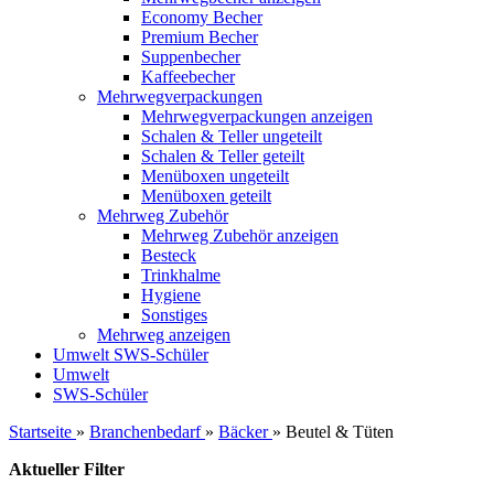
Economy Becher
Premium Becher
Suppenbecher
Kaffeebecher
Mehrwegverpackungen
Mehrwegverpackungen anzeigen
Schalen & Teller ungeteilt
Schalen & Teller geteilt
Menüboxen ungeteilt
Menüboxen geteilt
Mehrweg Zubehör
Mehrweg Zubehör anzeigen
Besteck
Trinkhalme
Hygiene
Sonstiges
Mehrweg anzeigen
Umwelt
SWS-Schüler
Umwelt
SWS-Schüler
Startseite
»
Branchenbedarf
»
Bäcker
»
Beutel & Tüten
Aktueller Filter