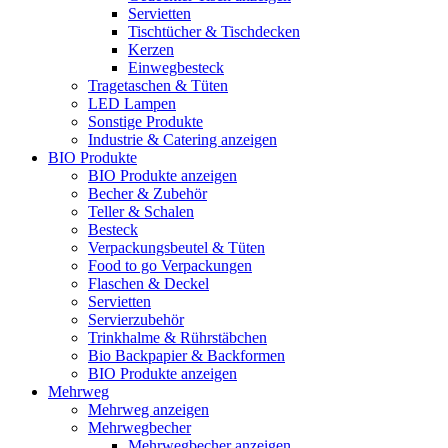
Servietten
Tischtücher & Tischdecken
Kerzen
Einwegbesteck
Tragetaschen & Tüten
LED Lampen
Sonstige Produkte
Industrie & Catering anzeigen
BIO Produkte
BIO Produkte anzeigen
Becher & Zubehör
Teller & Schalen
Besteck
Verpackungsbeutel & Tüten
Food to go Verpackungen
Flaschen & Deckel
Servietten
Servierzubehör
Trinkhalme & Rührstäbchen
Bio Backpapier & Backformen
BIO Produkte anzeigen
Mehrweg
Mehrweg anzeigen
Mehrwegbecher
Mehrwegbecher anzeigen