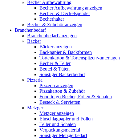
Becher Aufbewahrung
Becher Aufbewahrung anzeigen
Becher- & Deckelspender
Becherhalter
Becher & Zubehör anzeigen
Branchenbedarf
Branchenbedarf anzeigen
Bäcker
Bäcker anzeigen
Backpapier & Backformen
Tortenkarton & Tortenspitzen/-unterlagen
Becher & Teller
Beutel & Tüten
Sonstiger Bäckerbedarf
Pizzeria
Pizzeria anzeigen
Pizzakarton & Zubehör
Food to go Becher, Folien & Schalen
Besteck & Servietten
Metzger
Metzger anzeigen
Einschlagpapier und Folien
Teller und Schalen
Verpackungsmaterial
Sonstiger Metzgerbedarf