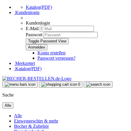
Katalog(PDF)
Kundenlogin
Kundenlogin
E-Mail
Passwort
Toggle Password View
Konto erstellen
Passwort vergessen?
Merkzettel
Katalog(PDF)
0
Suche
Alle
Alle
Einweggeschirr & mehr
Becher & Zubehör