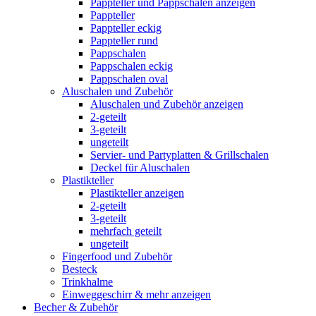
Pappteller und Pappschalen anzeigen
Pappteller
Pappteller eckig
Pappteller rund
Pappschalen
Pappschalen eckig
Pappschalen oval
Aluschalen und Zubehör
Aluschalen und Zubehör anzeigen
2-geteilt
3-geteilt
ungeteilt
Servier- und Partyplatten & Grillschalen
Deckel für Aluschalen
Plastikteller
Plastikteller anzeigen
2-geteilt
3-geteilt
mehrfach geteilt
ungeteilt
Fingerfood und Zubehör
Besteck
Trinkhalme
Einweggeschirr & mehr anzeigen
Becher & Zubehör