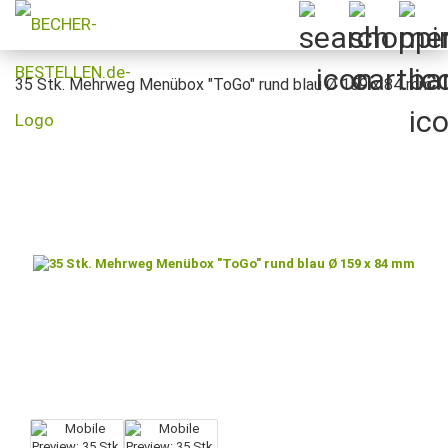
35 Stk. Mehrweg Menübox "ToGo" rund blau Ø 159 x 84 mm