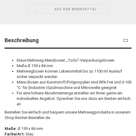
AUF DEN MERKZETTEL
Beschreibung
blaue Mehrweg Menüboxen „ToGo“-Verpackungsboxen
Maße Ø 159 x 84 mm
Mehrwegboxen können Lebensmittel bis zu 1100 ml Auslauf
sicher verpackt werden
Menü-Boxen aus Kunststoff/Polypropylen sind BPA Frei und 0-100
°C für (Industrie-)Spülmaschine und Mikrowelle geeignet
Für eine höhere Abnahmemenge erstellen wir Ihnen gerne ein
individuelles Angebot. Sprechen Sie uns dazu am Besten einfach
an
Bestellen Sie einfach und bequem unsere Mehrwegprodukte in unserem
Shop Becher-Bestellen.de
Maße:
Ø 159 x 84 mm
Farbe/Art:
blau