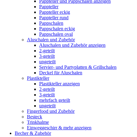
Pappteller und Pappschalen anzeigen
Pappteller
Pappteller eckig
Pappteller rund
Pappschalen
Pappschalen eckig
Pappschalen oval
Aluschalen und Zubehör
Aluschalen und Zubehör anzeigen
2-geteilt
3-geteilt
ungeteilt
Servier- und Partyplatten & Grillschalen
Deckel für Aluschalen
Plastikteller
Plastikteller anzeigen
2-geteilt
3-geteilt
mehrfach geteilt
ungeteilt
Fingerfood und Zubehör
Besteck
Trinkhalme
Einweggeschirr & mehr anzeigen
Becher & Zubehör