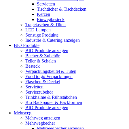
Servietten
Tischtücher & Tischdecken
Kerzen
Einwegbesteck
Tragetaschen & Tüten
LED Lampen
Sonstige Produkte
Industrie & Catering anzeigen
BIO Produkte
BIO Produkte anzeigen
Becher & Zubehör
Teller & Schalen
Besteck
Verpackungsbeutel & Tüten
Food to go Verpackungen
Flaschen & Deckel
Servietten
Servierzubehör
Trinkhalme & Rührstäbchen
Bio Backpapier & Backformen
BIO Produkte anzeigen
Mehrweg
Mehrweg anzeigen
Mehrwegbecher
Mehrwegbecher anzeigen