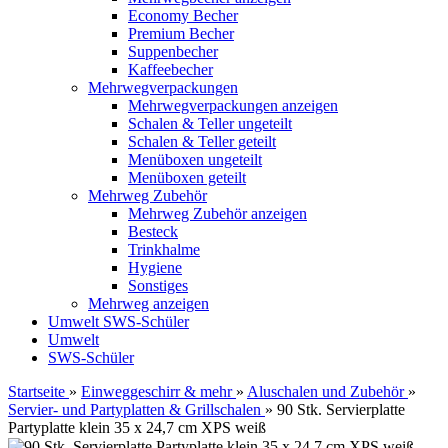
Economy Becher
Premium Becher
Suppenbecher
Kaffeebecher
Mehrwegverpackungen
Mehrwegverpackungen anzeigen
Schalen & Teller ungeteilt
Schalen & Teller geteilt
Menüboxen ungeteilt
Menüboxen geteilt
Mehrweg Zubehör
Mehrweg Zubehör anzeigen
Besteck
Trinkhalme
Hygiene
Sonstiges
Mehrweg anzeigen
Umwelt
SWS-Schüler
Umwelt
SWS-Schüler
Startseite
»
Einweggeschirr & mehr
»
Aluschalen und Zubehör
»
Servier- und Partyplatten & Grillschalen
»
90 Stk. Servierplatte
Partyplatte klein 35 x 24,7 cm XPS weiß