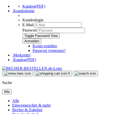
Katalog(PDF)
Kundenlogin
Kundenlogin
E-Mail
Passwort
Toggle Password View
Konto erstellen
Passwort vergessen?
Merkzettel
Katalog(PDF)
0
Suche
Alle
Alle
Einweggeschirr & mehr
Becher & Zubehör