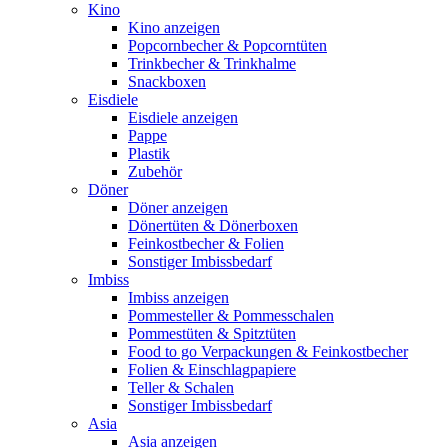
Kino
Kino anzeigen
Popcornbecher & Popcorntüten
Trinkbecher & Trinkhalme
Snackboxen
Eisdiele
Eisdiele anzeigen
Pappe
Plastik
Zubehör
Döner
Döner anzeigen
Dönertüten & Dönerboxen
Feinkostbecher & Folien
Sonstiger Imbissbedarf
Imbiss
Imbiss anzeigen
Pommesteller & Pommesschalen
Pommestüten & Spitztüten
Food to go Verpackungen & Feinkostbecher
Folien & Einschlagpapiere
Teller & Schalen
Sonstiger Imbissbedarf
Asia
Asia anzeigen