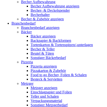
Becher Aufbewahrung
Becher Aufbewahrung anzeigen
Becher- & Deckelspender
Becherhalter
Becher & Zubehör anzeigen
Branchenbedarf
Branchenbedarf anzeigen
Bäcker
Bäcker anzeigen
Backpapier & Backformen
Tortenkarton & Tortenspitzen/-unterlagen
Becher & Teller
Beutel & Tüten
Sonstiger Bäckerbedarf
Pizzeria
Pizzeria anzeigen
Pizzakarton & Zubehör
Food to go Becher, Folien & Schalen
Besteck & Servietten
Metzger
Metzger anzeigen
Einschlagpapier und Folien
Teller und Schalen
Verpackungsmaterial
Sonstiger Metzgerbedarf