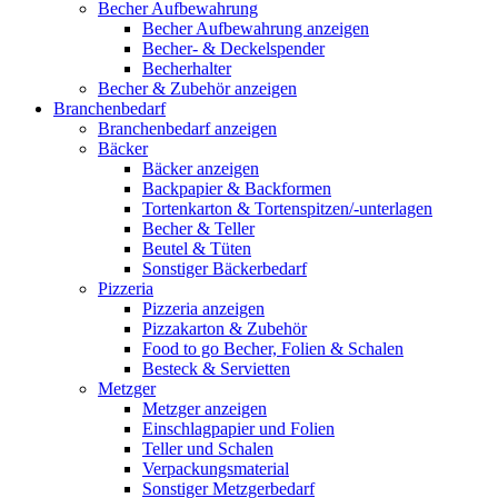
Becher Aufbewahrung
Becher Aufbewahrung anzeigen
Becher- & Deckelspender
Becherhalter
Becher & Zubehör anzeigen
Branchenbedarf
Branchenbedarf anzeigen
Bäcker
Bäcker anzeigen
Backpapier & Backformen
Tortenkarton & Tortenspitzen/-unterlagen
Becher & Teller
Beutel & Tüten
Sonstiger Bäckerbedarf
Pizzeria
Pizzeria anzeigen
Pizzakarton & Zubehör
Food to go Becher, Folien & Schalen
Besteck & Servietten
Metzger
Metzger anzeigen
Einschlagpapier und Folien
Teller und Schalen
Verpackungsmaterial
Sonstiger Metzgerbedarf