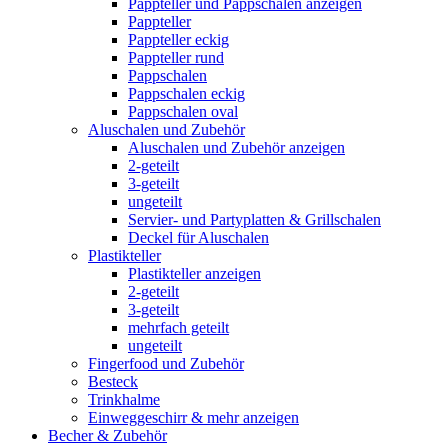
Pappteller und Pappschalen anzeigen
Pappteller
Pappteller eckig
Pappteller rund
Pappschalen
Pappschalen eckig
Pappschalen oval
Aluschalen und Zubehör
Aluschalen und Zubehör anzeigen
2-geteilt
3-geteilt
ungeteilt
Servier- und Partyplatten & Grillschalen
Deckel für Aluschalen
Plastikteller
Plastikteller anzeigen
2-geteilt
3-geteilt
mehrfach geteilt
ungeteilt
Fingerfood und Zubehör
Besteck
Trinkhalme
Einweggeschirr & mehr anzeigen
Becher & Zubehör