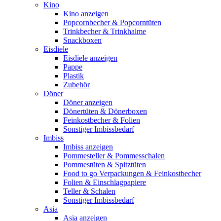
Kino
Kino anzeigen
Popcornbecher & Popcorntüten
Trinkbecher & Trinkhalme
Snackboxen
Eisdiele
Eisdiele anzeigen
Pappe
Plastik
Zubehör
Döner
Döner anzeigen
Dönertüten & Dönerboxen
Feinkostbecher & Folien
Sonstiger Imbissbedarf
Imbiss
Imbiss anzeigen
Pommesteller & Pommesschalen
Pommestüten & Spitztüten
Food to go Verpackungen & Feinkostbecher
Folien & Einschlagpapiere
Teller & Schalen
Sonstiger Imbissbedarf
Asia
Asia anzeigen