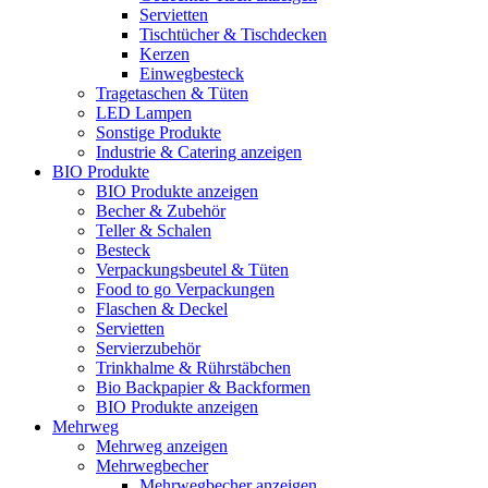
Servietten
Tischtücher & Tischdecken
Kerzen
Einwegbesteck
Tragetaschen & Tüten
LED Lampen
Sonstige Produkte
Industrie & Catering anzeigen
BIO Produkte
BIO Produkte anzeigen
Becher & Zubehör
Teller & Schalen
Besteck
Verpackungsbeutel & Tüten
Food to go Verpackungen
Flaschen & Deckel
Servietten
Servierzubehör
Trinkhalme & Rührstäbchen
Bio Backpapier & Backformen
BIO Produkte anzeigen
Mehrweg
Mehrweg anzeigen
Mehrwegbecher
Mehrwegbecher anzeigen