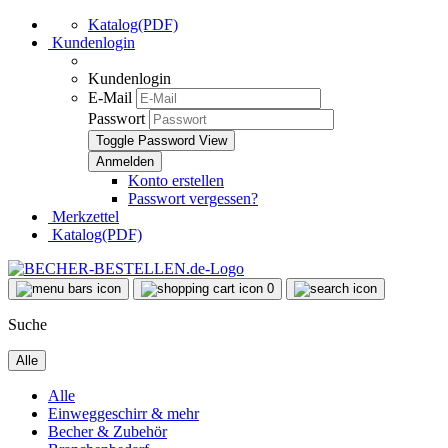
Katalog(PDF)
Kundenlogin
Kundenlogin
E-Mail
Passwort
Toggle Password View
Konto erstellen
Passwort vergessen?
Merkzettel
Katalog(PDF)
0
Suche
Alle
Alle
Einweggeschirr & mehr
Becher & Zubehör