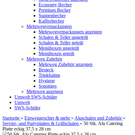
Economy Becher
Premium Becher
Suppenbecher
Kaffeebecher
Mehrwegverpackungen
Mehrwegverpackungen anzeigen
Schalen & Teller ungeteilt
Schalen & Teller geteilt
Menüboxen ungeteilt
Menüboxen geteilt
Mehrweg Zubehör
Mehrweg Zubehör anzeigen
Besteck
Trinkhalme
Hygiene
Sonstiges
Mehrweg anzeigen
Umwelt
SWS-Schüler
Umwelt
SWS-Schüler
Startseite
»
Einweggeschirr & mehr
»
Aluschalen und Zubehör
»
Servier- und Partyplatten & Grillschalen
»
50 Stk. Alu Catering
Platte eckig 37,5 x 28 cm