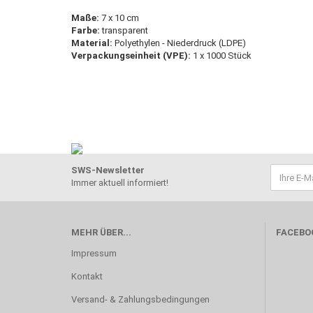
Maße:
7 x 10 cm
Farbe:
transparent
Material:
Polyethylen - Niederdruck (LDPE)
Verpackungseinheit (VPE):
1 x 1000 Stück
SWS-Newsletter
Immer aktuell informiert!
MEHR ÜBER...
FACEBO
Impressum
Kontakt
Versand- & Zahlungsbedingungen