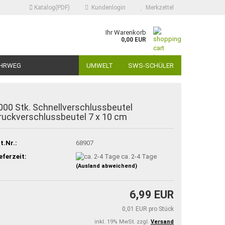
Katalog(PDF)
Kundenlogin
Merkzettel
Ihr Warenkorb
0,00 EUR
HRWEG
UMWELT
SWS-SCHÜLER
000 Stk. Schnellverschlussbeutel
ruckverschlussbeutel 7 x 10 cm
t.Nr.:
68907
eferzeit:
ca. 2-4 Tage
(Ausland abweichend)
6,99 EUR
0,01 EUR pro Stück
inkl. 19% MwSt. zzgl.
Versand