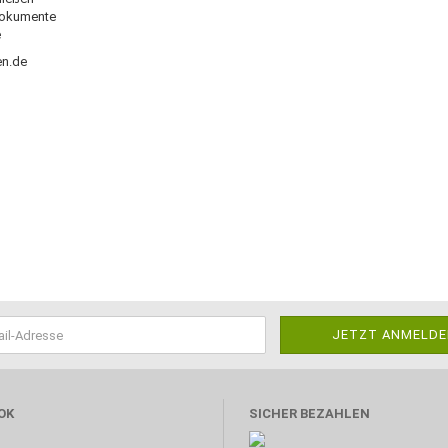
 Dokumente
e
en.de
OK
SICHER BEZAHLEN