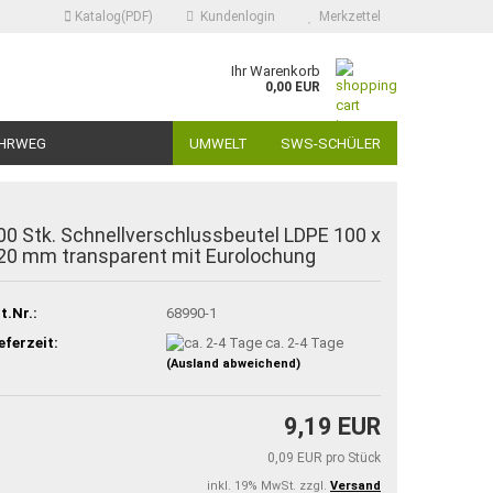
Katalog(PDF)
Kundenlogin
Merkzettel
Ihr Warenkorb
0,00 EUR
HRWEG
UMWELT
SWS-SCHÜLER
00 Stk. Schnellverschlussbeutel LDPE 100 x
20 mm transparent mit Eurolochung
t.Nr.:
68990-1
eferzeit:
ca. 2-4 Tage
(Ausland abweichend)
9,19 EUR
0,09 EUR pro Stück
inkl. 19% MwSt. zzgl.
Versand