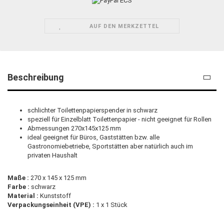
AUF DEN MERKZETTEL
Beschreibung
schlichter Toilettenpapierspender in schwarz
speziell für Einzelblatt Toilettenpapier - nicht geeignet für Rollen
Abmessungen 270x145x125 mm
ideal geeignet für Büros, Gaststätten bzw. alle
Gastronomiebetriebe, Sportstätten aber natürlich auch im
privaten Haushalt
Maße :
270 x 145 x 125 mm
Farbe :
schwarz
Material :
Kunststoff
Verpackungseinheit (VPE) :
1 x 1 Stück