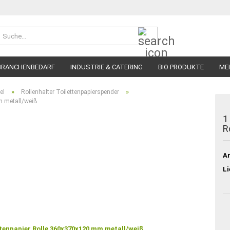
Suche...
BRANCHENBEDARF
INDUSTRIE & CATERING
BIO PRODUKTE
ME
»
»
el
Rollenhalter Toilettenpapierspender
m metall/weiß
1
R
Ar
Li