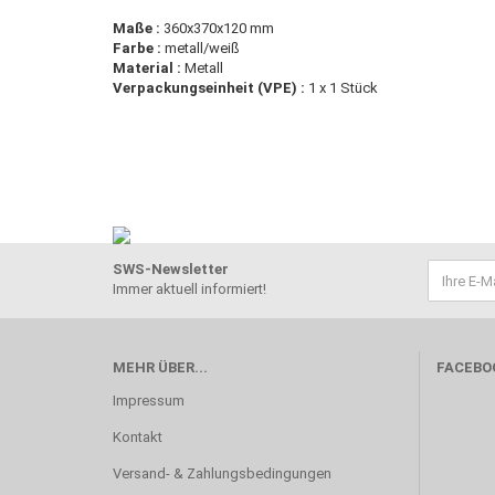
Maße :
360x370x120 mm
Farbe :
metall/weiß
Material :
Metall
Verpackungseinheit (VPE) :
1 x 1 Stück
SWS-Newsletter
Immer aktuell informiert!
MEHR ÜBER...
FACEBO
Impressum
Kontakt
Versand- & Zahlungsbedingungen