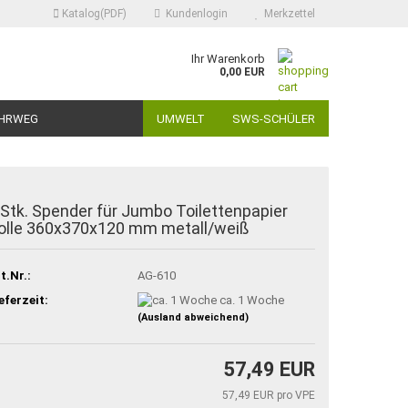
Katalog(PDF)
Kundenlogin
Merkzettel
Ihr Warenkorb
0,00 EUR
HRWEG
UMWELT
SWS-SCHÜLER
 Stk. Spender für Jumbo Toilettenpapier
olle 360x370x120 mm metall/weiß
t.Nr.:
AG-610
eferzeit:
ca. 1 Woche
(Ausland abweichend)
57,49 EUR
57,49 EUR pro VPE