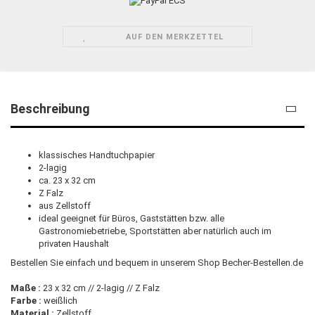
AUF DEN MERKZETTEL
Beschreibung
klassisches Handtuchpapier
2-lagig
ca. 23 x 32 cm
Z Falz
aus Zellstoff
ideal geeignet für Büros, Gaststätten bzw. alle
Gastronomiebetriebe, Sportstätten aber natürlich auch im
privaten Haushalt
Bestellen Sie einfach und bequem in unserem Shop Becher-Bestellen.de
Maße :
23 x 32 cm // 2-lagig // Z Falz
Farbe :
weißlich
Material :
Zellstoff