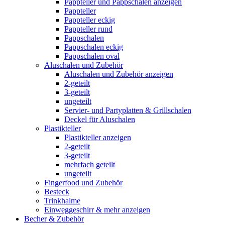
Pappteller und Pappschalen anzeigen
Pappteller
Pappteller eckig
Pappteller rund
Pappschalen
Pappschalen eckig
Pappschalen oval
Aluschalen und Zubehör
Aluschalen und Zubehör anzeigen
2-geteilt
3-geteilt
ungeteilt
Servier- und Partyplatten & Grillschalen
Deckel für Aluschalen
Plastikteller
Plastikteller anzeigen
2-geteilt
3-geteilt
mehrfach geteilt
ungeteilt
Fingerfood und Zubehör
Besteck
Trinkhalme
Einweggeschirr & mehr anzeigen
Becher & Zubehör