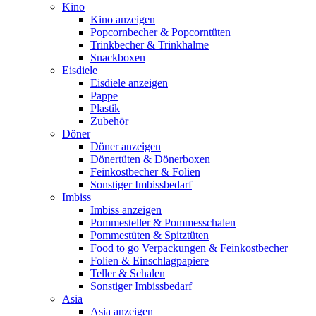
Kino
Kino anzeigen
Popcornbecher & Popcorntüten
Trinkbecher & Trinkhalme
Snackboxen
Eisdiele
Eisdiele anzeigen
Pappe
Plastik
Zubehör
Döner
Döner anzeigen
Dönertüten & Dönerboxen
Feinkostbecher & Folien
Sonstiger Imbissbedarf
Imbiss
Imbiss anzeigen
Pommesteller & Pommesschalen
Pommestüten & Spitztüten
Food to go Verpackungen & Feinkostbecher
Folien & Einschlagpapiere
Teller & Schalen
Sonstiger Imbissbedarf
Asia
Asia anzeigen