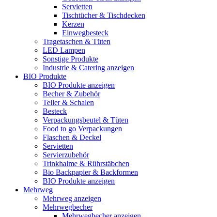
Servietten
Tischtücher & Tischdecken
Kerzen
Einwegbesteck
Tragetaschen & Tüten
LED Lampen
Sonstige Produkte
Industrie & Catering anzeigen
BIO Produkte
BIO Produkte anzeigen
Becher & Zubehör
Teller & Schalen
Besteck
Verpackungsbeutel & Tüten
Food to go Verpackungen
Flaschen & Deckel
Servietten
Servierzubehör
Trinkhalme & Rührstäbchen
Bio Backpapier & Backformen
BIO Produkte anzeigen
Mehrweg
Mehrweg anzeigen
Mehrwegbecher
Mehrwegbecher anzeigen