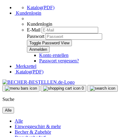
Katalog(PDF)
Kundenlogin
Kundenlogin
E-Mail
Passwort
Toggle Password View
Konto erstellen
Passwort vergessen?
Merkzettel
Katalog(PDF)
0
Suche
Alle
Alle
Einweggeschirr & mehr
Becher & Zubehör