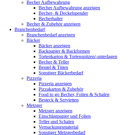
Becher Aufbewahrung
Becher Aufbewahrung anzeigen
Becher- & Deckelspender
Becherhalter
Becher & Zubehör anzeigen
Branchenbedarf
Branchenbedarf anzeigen
Bäcker
Bäcker anzeigen
Backpapier & Backformen
Tortenkarton & Tortenspitzen/-unterlagen
Becher & Teller
Beutel & Tüten
Sonstiger Bäckerbedarf
Pizzeria
Pizzeria anzeigen
Pizzakarton & Zubehör
Food to go Becher, Folien & Schalen
Besteck & Servietten
Metzger
Metzger anzeigen
Einschlagpapier und Folien
Teller und Schalen
Verpackungsmaterial
Sonstiger Metzgerbedarf