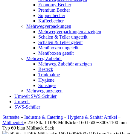
Economy Becher
Premium Becher
Suppenbecher
Kaffeebecher
Mehrwegverpackungen
Mehrwegverpackungen anzeigen
Schalen & Teller ungeteilt
Schalen & Teller geteilt
Menüboxen ungeteilt
Menüboxen geteilt
Mehrweg Zubehör
Mehrweg Zubehör anzeigen
Besteck
Trinkhalme
Hygiene
Sonstiges
Mehrweg anzeigen
Umwelt
SWS-Schüler
Umwelt
SWS-Schüler
Startseite
»
Industrie & Catering
»
Hygiene & Sanitär Artikel
»
Müllbeutel
»
250 Stk. LDPE Müllsäcke 160 l 600+300x1100 mm
Typ 60 blau Müllsack Sack