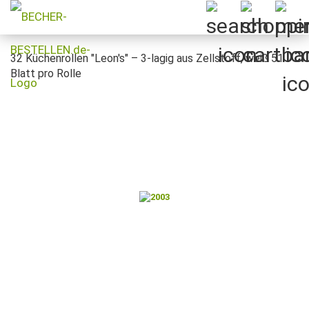
32 Küchenrollen "Leon's" – 3-lagig aus Zellstoff, weiß 51
Blatt pro Rolle