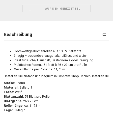
AUF DEN MERKZETTEL
Beschreibung
Hochwertige Küchenrollen aus 100 % Zellstoff
3-lagig – besonders saugstark, reißfest und weich
Ideal für Küche, Haushalt, Gastronomie oder Reinigung
Praktisches Format: 51 Blatt à 26 x 23 cm pro Rolle
Gesamtlänge pro Rolle: ca. 11,73 m
Bestellen Sie einfach und bequem in unserem Shop Becher-Bestellen.de
Marke:
Leon's
Material:
Zellstoff
Farbe:
Weiß
Blattanzahl:
51 Blatt pro Rolle
Blattgröße:
26 x 23 cm
Rollenlänge:
ca. 11,73 m
Lagen:
3-lagig