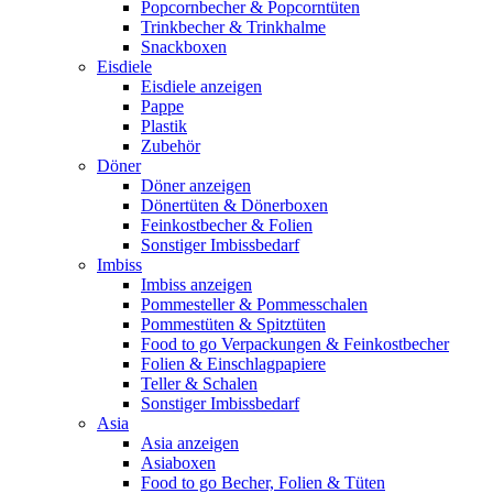
Popcornbecher & Popcorntüten
Trinkbecher & Trinkhalme
Snackboxen
Eisdiele
Eisdiele anzeigen
Pappe
Plastik
Zubehör
Döner
Döner anzeigen
Dönertüten & Dönerboxen
Feinkostbecher & Folien
Sonstiger Imbissbedarf
Imbiss
Imbiss anzeigen
Pommesteller & Pommesschalen
Pommestüten & Spitztüten
Food to go Verpackungen & Feinkostbecher
Folien & Einschlagpapiere
Teller & Schalen
Sonstiger Imbissbedarf
Asia
Asia anzeigen
Asiaboxen
Food to go Becher, Folien & Tüten