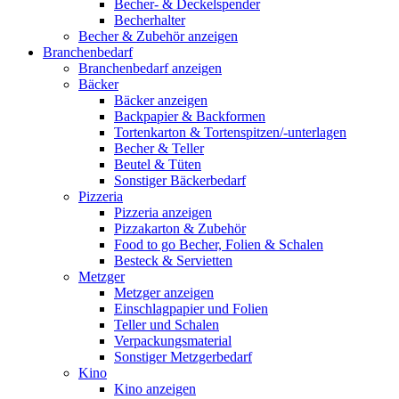
Becher- & Deckelspender
Becherhalter
Becher & Zubehör anzeigen
Branchenbedarf
Branchenbedarf anzeigen
Bäcker
Bäcker anzeigen
Backpapier & Backformen
Tortenkarton & Tortenspitzen/-unterlagen
Becher & Teller
Beutel & Tüten
Sonstiger Bäckerbedarf
Pizzeria
Pizzeria anzeigen
Pizzakarton & Zubehör
Food to go Becher, Folien & Schalen
Besteck & Servietten
Metzger
Metzger anzeigen
Einschlagpapier und Folien
Teller und Schalen
Verpackungsmaterial
Sonstiger Metzgerbedarf
Kino
Kino anzeigen