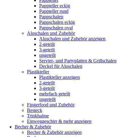
Pappteller
Pappteller eckig
Pappteller rund
Pappschalen
Pappschalen eckig
Pappschalen oval
Aluschalen und Zubehör
Aluschalen und Zubehör anzeigen
2-geteilt
3-geteilt
ungeteilt
Servier- und Partyplatten & Grillschalen
Deckel für Aluschalen
Plastikteller
Plastikteller anzeigen
2-geteilt
3-geteilt
mehrfach geteilt
ungeteilt
Fingerfood und Zubehör
Besteck
Trinkhalme
Einweggeschirr & mehr anzeigen
Becher & Zubehör
Becher & Zubehör anzeigen