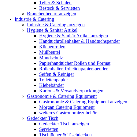
Teller & Schalen
Besteck & Servietten
Branchenbedarf anzeigen
Industrie & Catering
Industrie & Catering anzeigen
Hygiene & Sanitär Artikel
Hygiene & Sanitär Artikel anzeigen
Handtuchrollenhalter & Handtuchspender
Küchenrollen
Müllbeutel
Mundschutz
Papierhandtücher Rollen und Format
Rollenhalter Toilettenpapierspender
Seifen & Reiniger
Toilettenpapier
Klebebänder
Kartons & Versandverpackungen
Gastronomie & Catering Equipment
Gastronomie & Catering Equipment anzeigen
Morgan Catering Equipment
weiteres Gastronomiezubehör
Gedeckter Tisch
Gedeckter Tisch anzeigen
Servietten
Tischtücher & Tischdecken