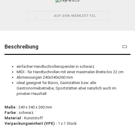
AUF DEN MERKZETTEL
Beschreibung
einfacher Handtuchrollenspender in schwarz
MIDI - für Handtuchrollen mit einer maximalen Breite bis 22 cm
Abmessungen 240x340x260 mm
ideal geeignet für Büros, Gaststätten bzw. alle
Gastronomiebetriebe, Sportstätten aber natürlich auch im
privaten Haushalt
Maße :
240 x 340 x 260 mm
Farbe :
schwarz
Material :
Kunststoff
Verpackungseinheit (VPE) :
1 x 1 Stück