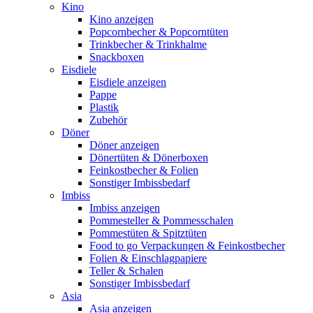
Kino
Kino anzeigen
Popcornbecher & Popcorntüten
Trinkbecher & Trinkhalme
Snackboxen
Eisdiele
Eisdiele anzeigen
Pappe
Plastik
Zubehör
Döner
Döner anzeigen
Dönertüten & Dönerboxen
Feinkostbecher & Folien
Sonstiger Imbissbedarf
Imbiss
Imbiss anzeigen
Pommesteller & Pommesschalen
Pommestüten & Spitztüten
Food to go Verpackungen & Feinkostbecher
Folien & Einschlagpapiere
Teller & Schalen
Sonstiger Imbissbedarf
Asia
Asia anzeigen