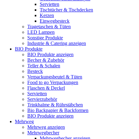
Servietten
Tischtücher & Tischdecken
Kerzen
Einwegbesteck
Tragetaschen & Tüten
LED Lampen
Sonstige Produkte
Industrie & Catering anzeigen
BIO Produkte
BIO Produkte anzeigen
Becher & Zubehör
Teller & Schalen
Besteck
Verpackungsbeutel & Tüten
Food to go Verpackungen
Flaschen & Deckel
Servietten
Servierzubehör
Trinkhalme & Rührstäbchen
Bio Backpapier & Backformen
BIO Produkte anzeigen
Mehrweg
Mehrweg anzeigen
Mehrwegbecher
Mehrwegbecher anzeigen