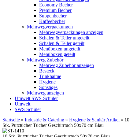
Economy Becher
Premium Becher
Suppenbecher
Kaffeebecher
Mehrwegverpackungen
Mehrwegverpackungen anzeigen
Schalen & Teller ungeteilt
Schalen & Teller geteilt
Menüboxen ungeteilt
Menüboxen geteilt
Mehrweg Zubehör
Mehrweg Zubehör anzeigen
Besteck
Trinkhalme
Hygiene
Sonstiges
Mehrweg anzeigen
Umwelt
SWS-Schüler
Umwelt
SWS-Schüler
Startseite
»
Industrie & Catering
»
Hygiene & Sanitär Artikel
»
10
Stk. Putztücher Tücher Geschirrtuch 50x70 cm Blau
10 Stk. Putztücher Tücher Geschirrtuch 50x70 cm Blau