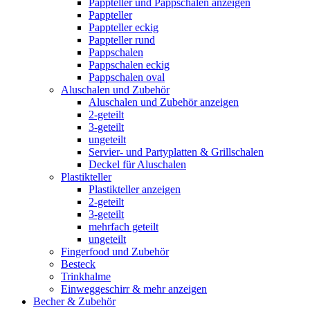
Pappteller und Pappschalen anzeigen
Pappteller
Pappteller eckig
Pappteller rund
Pappschalen
Pappschalen eckig
Pappschalen oval
Aluschalen und Zubehör
Aluschalen und Zubehör anzeigen
2-geteilt
3-geteilt
ungeteilt
Servier- und Partyplatten & Grillschalen
Deckel für Aluschalen
Plastikteller
Plastikteller anzeigen
2-geteilt
3-geteilt
mehrfach geteilt
ungeteilt
Fingerfood und Zubehör
Besteck
Trinkhalme
Einweggeschirr & mehr anzeigen
Becher & Zubehör