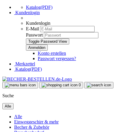
Katalog(PDF)
Kundenlogin
Kundenlogin
E-Mail
Passwort
Toggle Password View
Konto erstellen
Passwort vergessen?
Merkzettel
Katalog(PDF)
0
Suche
Alle
Alle
Einweggeschirr & mehr
Becher & Zubehör