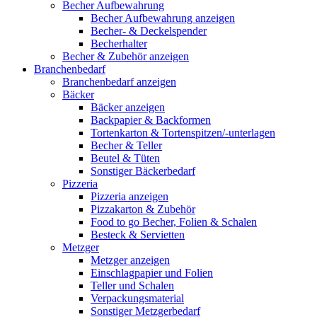
Becher Aufbewahrung
Becher Aufbewahrung anzeigen
Becher- & Deckelspender
Becherhalter
Becher & Zubehör anzeigen
Branchenbedarf
Branchenbedarf anzeigen
Bäcker
Bäcker anzeigen
Backpapier & Backformen
Tortenkarton & Tortenspitzen/-unterlagen
Becher & Teller
Beutel & Tüten
Sonstiger Bäckerbedarf
Pizzeria
Pizzeria anzeigen
Pizzakarton & Zubehör
Food to go Becher, Folien & Schalen
Besteck & Servietten
Metzger
Metzger anzeigen
Einschlagpapier und Folien
Teller und Schalen
Verpackungsmaterial
Sonstiger Metzgerbedarf