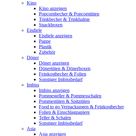
Kino
Kino anzeigen
Popcornbecher & Popcorntüten
Trinkbecher & Trinkhalme
Snackboxen
Eisdiele
Eisdiele anzeigen
Pappe
Plastik
Zubehör
Döner
Döner anzeigen
Dönertüten & Dönerboxen
Feinkostbecher & Folien
Sonstiger Imbissbedarf
Imbiss
Imbiss anzeigen
Pommesteller & Pommesschalen
Pommestüten & Spitztüten
Food to go Verpackungen & Feinkostbecher
Folien & Einschlagpapiere
Teller & Schalen
Sonstiger Imbissbedarf
Asia
Asia anzeigen