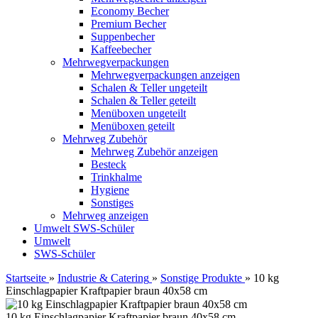
Economy Becher
Premium Becher
Suppenbecher
Kaffeebecher
Mehrwegverpackungen
Mehrwegverpackungen anzeigen
Schalen & Teller ungeteilt
Schalen & Teller geteilt
Menüboxen ungeteilt
Menüboxen geteilt
Mehrweg Zubehör
Mehrweg Zubehör anzeigen
Besteck
Trinkhalme
Hygiene
Sonstiges
Mehrweg anzeigen
Umwelt
SWS-Schüler
Umwelt
SWS-Schüler
Startseite
»
Industrie & Catering
»
Sonstige Produkte
»
10 kg
Einschlagpapier Kraftpapier braun 40x58 cm
10 kg Einschlagpapier Kraftpapier braun 40x58 cm