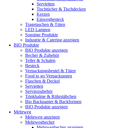
Servietten
Tischtücher & Tischdecken
Kerzen
Einwegbesteck
Tragetaschen & Tüten
LED Lampen
Sonstige Produkte
Industrie & Catering anzeigen
BIO Produkte
BIO Produkte anzeigen
Becher & Zubehör
Teller & Schalen
Besteck
Verpackungsbeutel & Tüten
Food to go Verpackungen
Flaschen & Deckel
Servietten
Servierzubehör
Trinkhalme & Rührstäbchen
Bio Backpapier & Backformen
BIO Produkte anzeigen
Mehrweg
Mehrweg anzeigen
Mehrwegbecher
Mehrwegbecher anzeigen