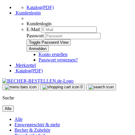
Katalog(PDF)
Kundenlogin
Kundenlogin
E-Mail
Passwort
Toggle Password View
Konto erstellen
Passwort vergessen?
Merkzettel
Katalog(PDF)
0
Suche
Alle
Alle
Einweggeschirr & mehr
Becher & Zubehör