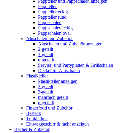
Pappteller und Pappschalen anzeigen
Pappteller
Pappteller eckig
Pappteller rund
Pappschalen
Pappschalen eckig
Pappschalen oval
Aluschalen und Zubehör
Aluschalen und Zubehör anzeigen
2-geteilt
3-geteilt
ungeteilt
Servier- und Partyplatten & Grillschalen
Deckel für Aluschalen
Plastikteller
Plastikteller anzeigen
2-geteilt
3-geteilt
mehrfach geteilt
ungeteilt
Fingerfood und Zubehör
Besteck
Trinkhalme
Einweggeschirr & mehr anzeigen
Becher & Zubehör