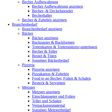
Becher Aufbewahrung
Becher Aufbewahrung anzeigen
Becher- & Deckelspender
Becherhalter
Becher & Zubehör anzeigen
Branchenbedarf
Branchenbedarf anzeigen
Bäcker
Bäcker anzeigen
Backpapier & Backformen
Tortenkarton & Tortenspitzen/-unterlagen
Becher & Teller
Beutel & Tüten
Sonstiger Bäckerbedarf
Pizzeria
Pizzeria anzeigen
Pizzakarton & Zubehör
Food to go Becher, Folien & Schalen
Besteck & Servietten
Metzger
Metzger anzeigen
Einschlagpapier und Folien
Teller und Schalen
Verpackungsmaterial
Sonstiger Metzgerbedarf