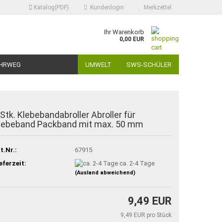
Katalog(PDF)
Kundenlogin
Merkzettel
Ihr Warenkorb
0,00 EUR
HRWEG
UMWELT
SWS-SCHÜLER
 Stk. Klebebandabroller Abroller für
lebeband Packband mit max. 50 mm
t.Nr.:
67915
eferzeit:
ca. 2-4 Tage
(Ausland abweichend)
9,49 EUR
9,49 EUR pro Stück