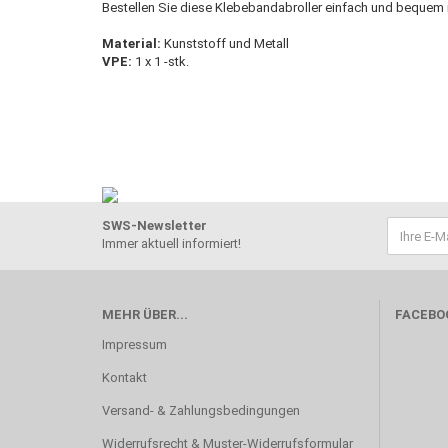
Bestellen Sie diese Klebebandabroller einfach und bequem
Material:
Kunststoff und Metall
VPE:
1 x 1 -stk.
SWS-Newsletter
Immer aktuell informiert!
MEHR ÜBER...
FACEBO
Impressum
Kontakt
Versand- & Zahlungsbedingungen
Widerrufsrecht & Muster-Widerrufsformular