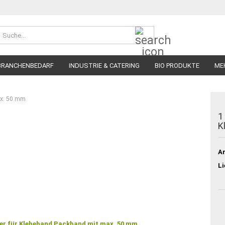
Suche...
BRANCHENBEDARF
INDUSTRIE & CATERING
BIO PRODUKTE
ME
max. 50 mm
1
K
Ar
Li