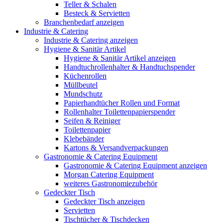
Teller & Schalen
Besteck & Servietten
Branchenbedarf anzeigen
Industrie & Catering
Industrie & Catering anzeigen
Hygiene & Sanitär Artikel
Hygiene & Sanitär Artikel anzeigen
Handtuchrollenhalter & Handtuchspender
Küchenrollen
Müllbeutel
Mundschutz
Papierhandtücher Rollen und Format
Rollenhalter Toilettenpapierspender
Seifen & Reiniger
Toilettenpapier
Klebebänder
Kartons & Versandverpackungen
Gastronomie & Catering Equipment
Gastronomie & Catering Equipment anzeigen
Morgan Catering Equipment
weiteres Gastronomiezubehör
Gedeckter Tisch
Gedeckter Tisch anzeigen
Servietten
Tischtücher & Tischdecken