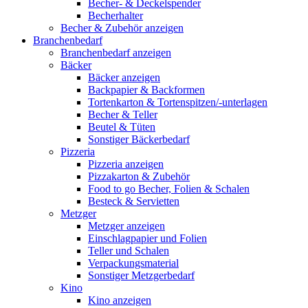
Becher- & Deckelspender
Becherhalter
Becher & Zubehör anzeigen
Branchenbedarf
Branchenbedarf anzeigen
Bäcker
Bäcker anzeigen
Backpapier & Backformen
Tortenkarton & Tortenspitzen/-unterlagen
Becher & Teller
Beutel & Tüten
Sonstiger Bäckerbedarf
Pizzeria
Pizzeria anzeigen
Pizzakarton & Zubehör
Food to go Becher, Folien & Schalen
Besteck & Servietten
Metzger
Metzger anzeigen
Einschlagpapier und Folien
Teller und Schalen
Verpackungsmaterial
Sonstiger Metzgerbedarf
Kino
Kino anzeigen