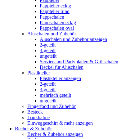
Pappteller
Pappteller eckig
Pappteller rund
Pappschalen
Pappschalen eckig
Pappschalen oval
Aluschalen und Zubehör
Aluschalen und Zubehör anzeigen
2-geteilt
3-geteilt
ungeteilt
Servier- und Partyplatten & Grillschalen
Deckel für Aluschalen
Plastikteller
Plastikteller anzeigen
2-geteilt
3-geteilt
mehrfach geteilt
ungeteilt
Fingerfood und Zubehör
Besteck
Trinkhalme
Einweggeschirr & mehr anzeigen
Becher & Zubehör
Becher & Zubehör anzeigen