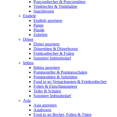
Popcornbecher & Popcorntüten
Trinkbecher & Trinkhalme
Snackboxen
Eisdiele
Eisdiele anzeigen
Pappe
Plastik
Zubehör
Döner
Döner anzeigen
Dönertüten & Dönerboxen
Feinkostbecher & Folien
Sonstiger Imbissbedarf
Imbiss
Imbiss anzeigen
Pommesteller & Pommesschalen
Pommestüten & Spitztüten
Food to go Verpackungen & Feinkostbecher
Folien & Einschlagpapiere
Teller & Schalen
Sonstiger Imbissbedarf
Asia
Asia anzeigen
Asiaboxen
Food to go Becher, Folien & Tüten