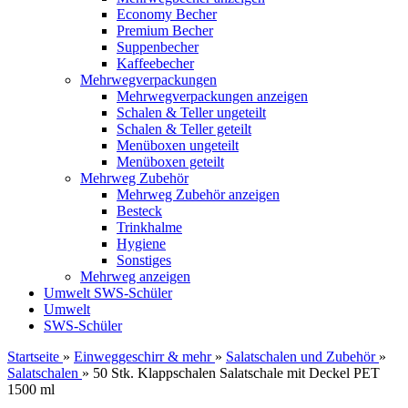
Economy Becher
Premium Becher
Suppenbecher
Kaffeebecher
Mehrwegverpackungen
Mehrwegverpackungen anzeigen
Schalen & Teller ungeteilt
Schalen & Teller geteilt
Menüboxen ungeteilt
Menüboxen geteilt
Mehrweg Zubehör
Mehrweg Zubehör anzeigen
Besteck
Trinkhalme
Hygiene
Sonstiges
Mehrweg anzeigen
Umwelt
SWS-Schüler
Umwelt
SWS-Schüler
Startseite
»
Einweggeschirr & mehr
»
Salatschalen und Zubehör
»
Salatschalen
»
50 Stk. Klappschalen Salatschale mit Deckel PET
1500 ml