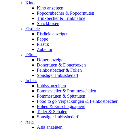
Kino
Kino anzeigen
Popcornbecher & Popcorntüten
Trinkbecher & Trinkhalme
Snackboxen
Eisdiele
Eisdiele anzeigen
Pappe
Plastik
Zubehör
Döner
Döner anzeigen
Dönertüten & Dönerboxen
Feinkostbecher & Folien
Sonstiger Imbissbedarf
Imbiss
Imbiss anzeigen
Pommesteller & Pommesschalen
Pommestüten & Spitztüten
Food to go Verpackungen & Feinkostbecher
Folien & Einschlagpapiere
Teller & Schalen
Sonstiger Imbissbedarf
Asia
Asia anzeigen