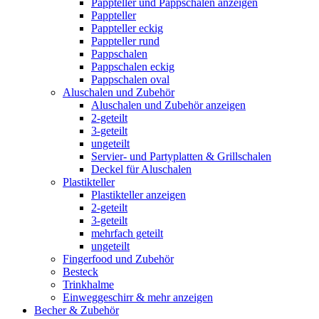
Pappteller und Pappschalen anzeigen
Pappteller
Pappteller eckig
Pappteller rund
Pappschalen
Pappschalen eckig
Pappschalen oval
Aluschalen und Zubehör
Aluschalen und Zubehör anzeigen
2-geteilt
3-geteilt
ungeteilt
Servier- und Partyplatten & Grillschalen
Deckel für Aluschalen
Plastikteller
Plastikteller anzeigen
2-geteilt
3-geteilt
mehrfach geteilt
ungeteilt
Fingerfood und Zubehör
Besteck
Trinkhalme
Einweggeschirr & mehr anzeigen
Becher & Zubehör