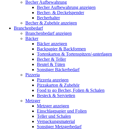
Becher Aufbewahrung
Becher Aufbewahrung anzeigen
Becher- & Deckelspender
Becherhalter
Becher & Zubehör anzeigen
Branchenbedarf
Branchenbedarf anzeigen
Bäcker
Bäcker anzeigen
Backpapier & Backformen
Tortenkarton & Tortenspitzen/-unterlagen
Becher & Teller
Beutel & Tüten
Sonstiger Bäckerbedarf
Pizzeria
Pizzeria anzeigen
Pizzakarton & Zubehör
Food to go Becher, Folien & Schalen
Besteck & Servietten
Metzger
Metzger anzeigen
Einschlagpapier und Folien
Teller und Schalen
Verpackungsmaterial
Sonstiger Metzgerbedarf