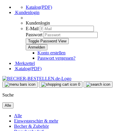
Katalog(PDF)
Kundenlogin
Kundenlogin
E-Mail
Passwort
Toggle Password View
Konto erstellen
Passwort vergessen?
Merkzettel
Katalog(PDF)
0
Suche
Alle
Alle
Einweggeschirr & mehr
Becher & Zubehör