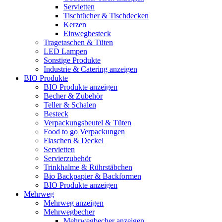
Servietten
Tischtücher & Tischdecken
Kerzen
Einwegbesteck
Tragetaschen & Tüten
LED Lampen
Sonstige Produkte
Industrie & Catering anzeigen
BIO Produkte
BIO Produkte anzeigen
Becher & Zubehör
Teller & Schalen
Besteck
Verpackungsbeutel & Tüten
Food to go Verpackungen
Flaschen & Deckel
Servietten
Servierzubehör
Trinkhalme & Rührstäbchen
Bio Backpapier & Backformen
BIO Produkte anzeigen
Mehrweg
Mehrweg anzeigen
Mehrwegbecher
Mehrwegbecher anzeigen