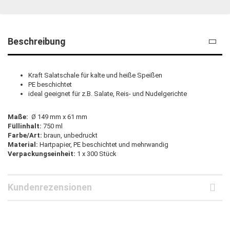
Beschreibung
Kraft Salatschale für kalte und heiße Speißen
PE beschichtet
ideal geeignet für z.B. Salate, Reis- und Nudelgerichte
Maße:
Ø 149 mm x 61 mm
Füllinhalt:
750 ml
Farbe/Art:
braun, unbedruckt
Material:
Hartpapier, PE beschichtet und mehrwandig
Verpackungseinheit:
1 x 300 Stück
Kundenrezensionen