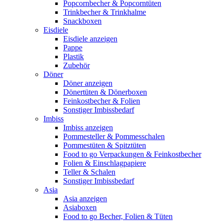
Popcornbecher & Popcorntüten
Trinkbecher & Trinkhalme
Snackboxen
Eisdiele
Eisdiele anzeigen
Pappe
Plastik
Zubehör
Döner
Döner anzeigen
Dönertüten & Dönerboxen
Feinkostbecher & Folien
Sonstiger Imbissbedarf
Imbiss
Imbiss anzeigen
Pommesteller & Pommesschalen
Pommestüten & Spitztüten
Food to go Verpackungen & Feinkostbecher
Folien & Einschlagpapiere
Teller & Schalen
Sonstiger Imbissbedarf
Asia
Asia anzeigen
Asiaboxen
Food to go Becher, Folien & Tüten