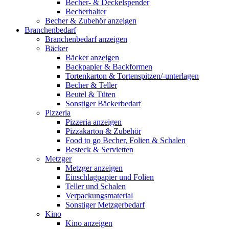
Becher- & Deckelspender
Becherhalter
Becher & Zubehör anzeigen
Branchenbedarf
Branchenbedarf anzeigen
Bäcker
Bäcker anzeigen
Backpapier & Backformen
Tortenkarton & Tortenspitzen/-unterlagen
Becher & Teller
Beutel & Tüten
Sonstiger Bäckerbedarf
Pizzeria
Pizzeria anzeigen
Pizzakarton & Zubehör
Food to go Becher, Folien & Schalen
Besteck & Servietten
Metzger
Metzger anzeigen
Einschlagpapier und Folien
Teller und Schalen
Verpackungsmaterial
Sonstiger Metzgerbedarf
Kino
Kino anzeigen