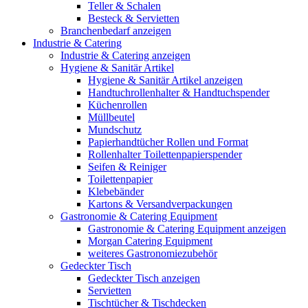
Teller & Schalen
Besteck & Servietten
Branchenbedarf anzeigen
Industrie & Catering
Industrie & Catering anzeigen
Hygiene & Sanitär Artikel
Hygiene & Sanitär Artikel anzeigen
Handtuchrollenhalter & Handtuchspender
Küchenrollen
Müllbeutel
Mundschutz
Papierhandtücher Rollen und Format
Rollenhalter Toilettenpapierspender
Seifen & Reiniger
Toilettenpapier
Klebebänder
Kartons & Versandverpackungen
Gastronomie & Catering Equipment
Gastronomie & Catering Equipment anzeigen
Morgan Catering Equipment
weiteres Gastronomiezubehör
Gedeckter Tisch
Gedeckter Tisch anzeigen
Servietten
Tischtücher & Tischdecken