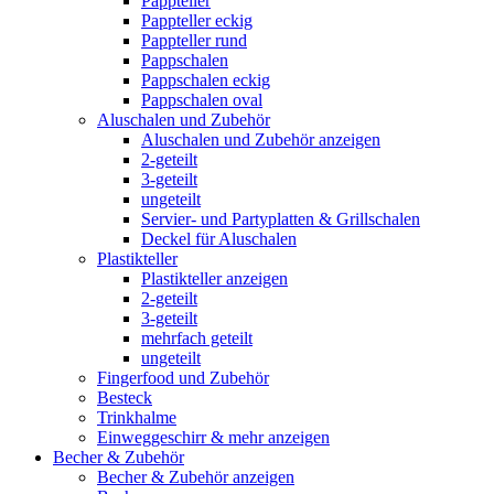
Pappteller
Pappteller eckig
Pappteller rund
Pappschalen
Pappschalen eckig
Pappschalen oval
Aluschalen und Zubehör
Aluschalen und Zubehör anzeigen
2-geteilt
3-geteilt
ungeteilt
Servier- und Partyplatten & Grillschalen
Deckel für Aluschalen
Plastikteller
Plastikteller anzeigen
2-geteilt
3-geteilt
mehrfach geteilt
ungeteilt
Fingerfood und Zubehör
Besteck
Trinkhalme
Einweggeschirr & mehr anzeigen
Becher & Zubehör
Becher & Zubehör anzeigen