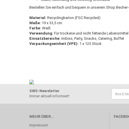
Bestellen Sie einfach und bequem in unserem Shop Becher-
Material:
Recyclingkarton (FSC Recycled)
Maße:
19 x 33,5 cm
Farbe:
Weiß
Verwendung:
Für trockene und nicht fettende Lebensmittel
Einsatzbereiche:
Imbiss, Party, Snacks, Catering, Buffet
Verpackungseinheit (VPE):
1 x 125 Stück
SWS-Newsletter
Immer aktuell informiert!
MEHR ÜBER...
FACEBO
Impressum