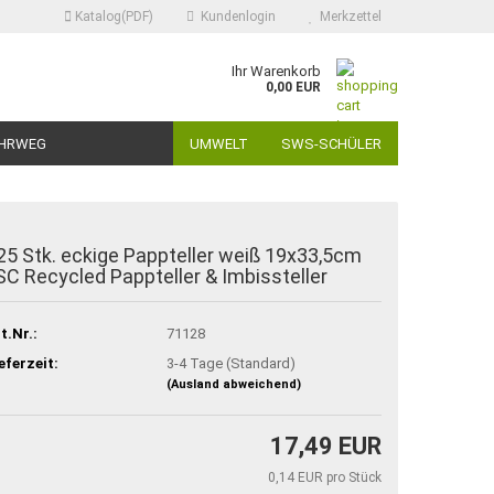
Katalog(PDF)
Kundenlogin
Merkzettel
Ihr Warenkorb
0,00 EUR
HRWEG
UMWELT
SWS-SCHÜLER
25 Stk. eckige Pappteller weiß 19x33,5cm
SC Recycled Pappteller & Imbissteller
t.Nr.:
71128
eferzeit:
3-4 Tage (Standard)
(Ausland abweichend)
17,49 EUR
0,14 EUR pro Stück