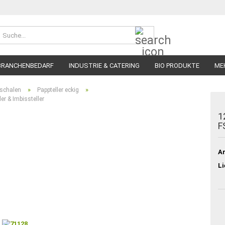
Suche...
BRANCHENBEDARF
INDUSTRIE & CATERING
BIO PRODUKTE
ME
»
»
pschalen
Pappteller eckig
er & Imbissteller
1
F
Ar
Li