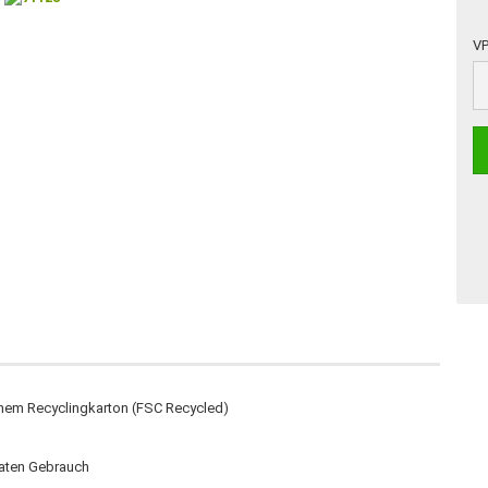
VP
VP
chem Recyclingkarton (FSC Recycled)
vaten Gebrauch