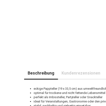
Beschreibung
Kundenrezensionen
eckige Pappteller (19 x 33,5 cm) aus umweltfreundli
optimal für trockene und nicht fettende Lebensmittel
perfekt als Imbissteller, Partyteller oder Snackteller
ideal für Veranstaltungen, Gastronomie oder den pri
stabil, nachhaltig und vielseitig einsetzbar