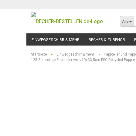
Alle
EINWEGGESCHIRR & MEHR
BECHER & ZUBEHÖR
»
»
Startseite
Einweggeschirr & mehr
Pappteller und Pap
125 Stk. eckige Pappteller weiß 19x33,5cm FSC Recycled Papptell