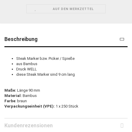
AUF DEN MERKZETTEL
Beschreibung
Steak Marker bzw. Picker / Spieße
aus Bambus
Druck WELL
diese Steak Marker sind 9 cm lang
Maße:
Länge 90 mm
Material:
Bambus
Farbe
: braun
Verpackungseinheit (VPE):
1 x 250 Stück
Kundenrezensionen