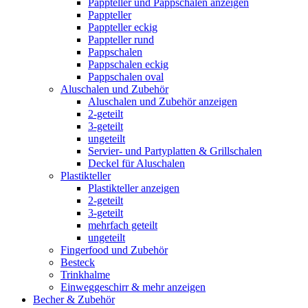
Pappteller und Pappschalen anzeigen
Pappteller
Pappteller eckig
Pappteller rund
Pappschalen
Pappschalen eckig
Pappschalen oval
Aluschalen und Zubehör
Aluschalen und Zubehör anzeigen
2-geteilt
3-geteilt
ungeteilt
Servier- und Partyplatten & Grillschalen
Deckel für Aluschalen
Plastikteller
Plastikteller anzeigen
2-geteilt
3-geteilt
mehrfach geteilt
ungeteilt
Fingerfood und Zubehör
Besteck
Trinkhalme
Einweggeschirr & mehr anzeigen
Becher & Zubehör