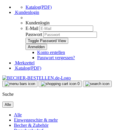
Katalog(PDF)
Kundenlogin
Kundenlogin
E-Mail
Passwort
Toggle Password View
Konto erstellen
Passwort vergessen?
Merkzettel
Katalog(PDF)
0
Suche
Alle
Alle
Einweggeschirr & mehr
Becher & Zubehör