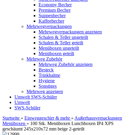
Economy Becher
Premium Becher
Suppenbecher
Kaffeebecher
Mehrwegverpackungen
Mehrwegverpackungen anzeigen
Schalen & Teller ungeteilt
Schalen & Teller geteilt
Menüboxen ungeteilt
Menüboxen geteilt
Mehrweg Zubehör
Mehrweg Zubehör anzeigen
Besteck
Trinkhalme
Hygiene
Sonstiges
Mehrweg anzeigen
Umwelt
SWS-Schüler
Umwelt
SWS-Schüler
Startseite
»
Einweggeschirr & mehr
»
Außerhausverpackungen
Menüboxen
»
100 Stk. Menüboxen Lunchboxen IP4 XPS
geschäumt 245x210x72 mm beige 2-geteilt