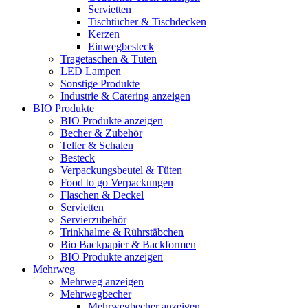
Servietten
Tischtücher & Tischdecken
Kerzen
Einwegbesteck
Tragetaschen & Tüten
LED Lampen
Sonstige Produkte
Industrie & Catering anzeigen
BIO Produkte
BIO Produkte anzeigen
Becher & Zubehör
Teller & Schalen
Besteck
Verpackungsbeutel & Tüten
Food to go Verpackungen
Flaschen & Deckel
Servietten
Servierzubehör
Trinkhalme & Rührstäbchen
Bio Backpapier & Backformen
BIO Produkte anzeigen
Mehrweg
Mehrweg anzeigen
Mehrwegbecher
Mehrwegbecher anzeigen