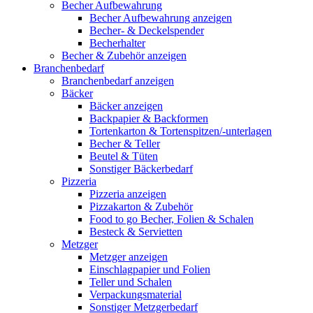
Becher Aufbewahrung
Becher Aufbewahrung anzeigen
Becher- & Deckelspender
Becherhalter
Becher & Zubehör anzeigen
Branchenbedarf
Branchenbedarf anzeigen
Bäcker
Bäcker anzeigen
Backpapier & Backformen
Tortenkarton & Tortenspitzen/-unterlagen
Becher & Teller
Beutel & Tüten
Sonstiger Bäckerbedarf
Pizzeria
Pizzeria anzeigen
Pizzakarton & Zubehör
Food to go Becher, Folien & Schalen
Besteck & Servietten
Metzger
Metzger anzeigen
Einschlagpapier und Folien
Teller und Schalen
Verpackungsmaterial
Sonstiger Metzgerbedarf