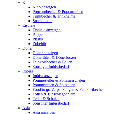
Kino
Kino anzeigen
Popcornbecher & Popcorntüten
Trinkbecher & Trinkhalme
Snackboxen
Eisdiele
Eisdiele anzeigen
Pappe
Plastik
Zubehör
Döner
Döner anzeigen
Dönertüten & Dönerboxen
Feinkostbecher & Folien
Sonstiger Imbissbedarf
Imbiss
Imbiss anzeigen
Pommesteller & Pommesschalen
Pommestüten & Spitztüten
Food to go Verpackungen & Feinkostbecher
Folien & Einschlagpapiere
Teller & Schalen
Sonstiger Imbissbedarf
Asia
Asia anzeigen