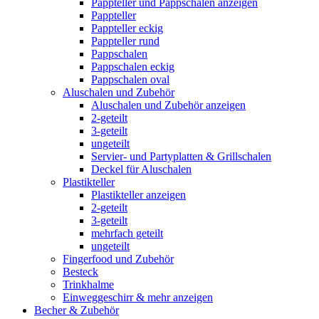
Pappteller und Pappschalen anzeigen
Pappteller
Pappteller eckig
Pappteller rund
Pappschalen
Pappschalen eckig
Pappschalen oval
Aluschalen und Zubehör
Aluschalen und Zubehör anzeigen
2-geteilt
3-geteilt
ungeteilt
Servier- und Partyplatten & Grillschalen
Deckel für Aluschalen
Plastikteller
Plastikteller anzeigen
2-geteilt
3-geteilt
mehrfach geteilt
ungeteilt
Fingerfood und Zubehör
Besteck
Trinkhalme
Einweggeschirr & mehr anzeigen
Becher & Zubehör