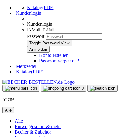
Katalog(PDF)
Kundenlogin
Kundenlogin
E-Mail
Passwort
Toggle Password View
Konto erstellen
Passwort vergessen?
Merkzettel
Katalog(PDF)
0
Suche
Alle
Alle
Einweggeschirr & mehr
Becher & Zubehör