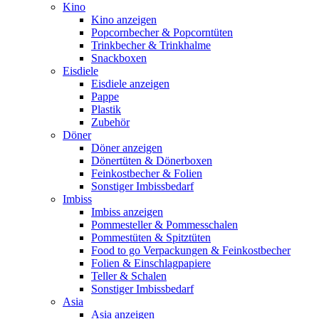
Kino
Kino anzeigen
Popcornbecher & Popcorntüten
Trinkbecher & Trinkhalme
Snackboxen
Eisdiele
Eisdiele anzeigen
Pappe
Plastik
Zubehör
Döner
Döner anzeigen
Dönertüten & Dönerboxen
Feinkostbecher & Folien
Sonstiger Imbissbedarf
Imbiss
Imbiss anzeigen
Pommesteller & Pommesschalen
Pommestüten & Spitztüten
Food to go Verpackungen & Feinkostbecher
Folien & Einschlagpapiere
Teller & Schalen
Sonstiger Imbissbedarf
Asia
Asia anzeigen