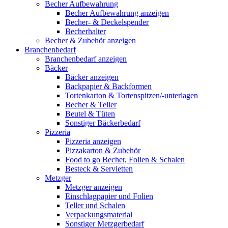
Becher Aufbewahrung
Becher Aufbewahrung anzeigen
Becher- & Deckelspender
Becherhalter
Becher & Zubehör anzeigen
Branchenbedarf
Branchenbedarf anzeigen
Bäcker
Bäcker anzeigen
Backpapier & Backformen
Tortenkarton & Tortenspitzen/-unterlagen
Becher & Teller
Beutel & Tüten
Sonstiger Bäckerbedarf
Pizzeria
Pizzeria anzeigen
Pizzakarton & Zubehör
Food to go Becher, Folien & Schalen
Besteck & Servietten
Metzger
Metzger anzeigen
Einschlagpapier und Folien
Teller und Schalen
Verpackungsmaterial
Sonstiger Metzgerbedarf