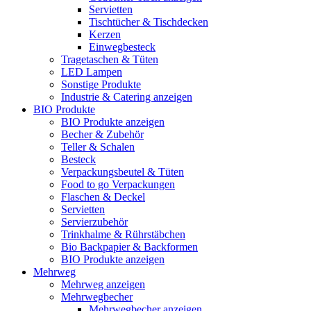
Servietten
Tischtücher & Tischdecken
Kerzen
Einwegbesteck
Tragetaschen & Tüten
LED Lampen
Sonstige Produkte
Industrie & Catering anzeigen
BIO Produkte
BIO Produkte anzeigen
Becher & Zubehör
Teller & Schalen
Besteck
Verpackungsbeutel & Tüten
Food to go Verpackungen
Flaschen & Deckel
Servietten
Servierzubehör
Trinkhalme & Rührstäbchen
Bio Backpapier & Backformen
BIO Produkte anzeigen
Mehrweg
Mehrweg anzeigen
Mehrwegbecher
Mehrwegbecher anzeigen