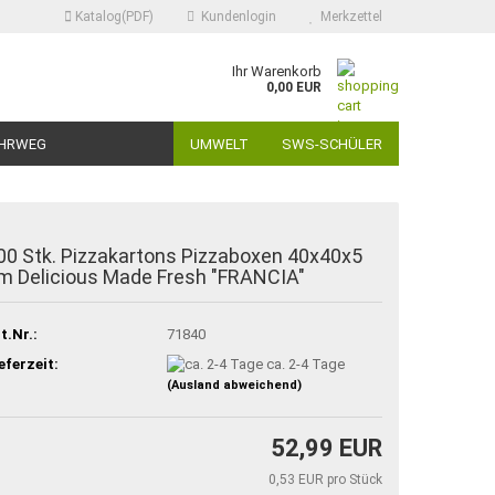
Katalog(PDF)
Kundenlogin
Merkzettel
Ihr Warenkorb
0,00 EUR
HRWEG
UMWELT
SWS-SCHÜLER
00 Stk. Pizzakartons Pizzaboxen 40x40x5
m Delicious Made Fresh "FRANCIA"
t.Nr.:
71840
eferzeit:
ca. 2-4 Tage
(Ausland abweichend)
52,99 EUR
0,53 EUR pro Stück