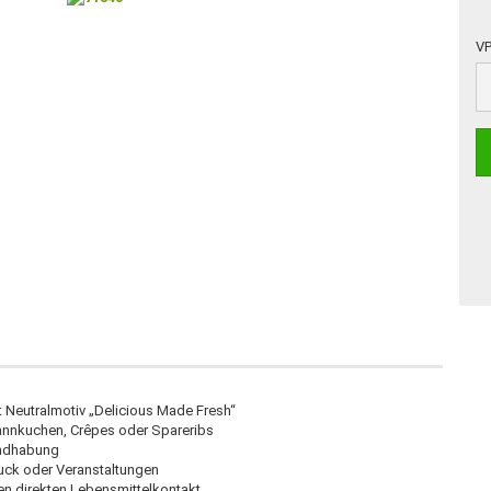
VP
VP
 Neutralmotiv „Delicious Made Fresh“
Pfannkuchen, Crêpes oder Spareribs
andhabung
truck oder Veranstaltungen
en direkten Lebensmittelkontakt