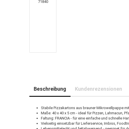
Beschreibung
Kundenrezensionen
Stabile Pizzakartons aus brauner Mikrowellpappe mit
Maße: 40 x 40 x 5 cm - ideal für Pizzen, Lahmacun, 
Faltung: FRANCIA - für eine einfache und schnelle H
Vielseitig einsetzbar für Lieferservice, Imbiss, Food
Lebensmittelecht und fettabweisend - geeignet für d