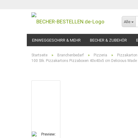
Alle
EINWEGGESCHIRR & MEHR
BECHER & ZUBEHÖR
»
»
»
Startseite
Branchenbedarf
Pizzeria
Pizzakarton
100 Stk. Pizzakartons Pizzaboxen 40x40x5 cm Delicious Made