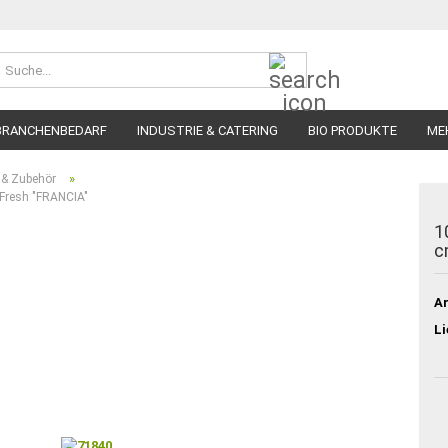
Suche...
BRANCHENBEDARF
INDUSTRIE & CATERING
BIO PRODUKTE
ME
»
 & Zubehör
 Fresh "FRANCIA"
1
c
Ar
Li