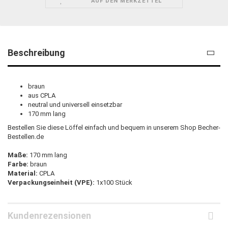
AUF DEN MERKZETTEL
Beschreibung
braun
aus CPLA
neutral und universell einsetzbar
170 mm lang
Bestellen Sie diese Löffel einfach und bequem in unserem Shop Becher-
Bestellen.de
Maße:
170 mm lang
Farbe:
braun
Material:
CPLA
Verpackungseinheit (VPE):
1x100 Stück
Kundenrezensionen