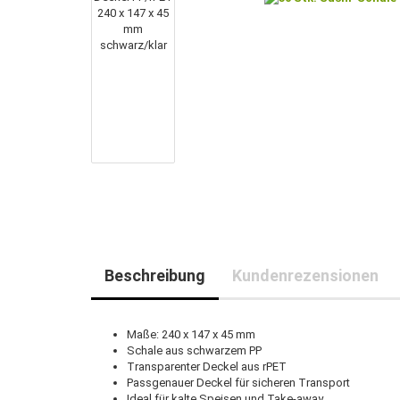
Beschreibung
Kundenrezensionen
Maße: 240 x 147 x 45 mm
Schale aus schwarzem PP
Transparenter Deckel aus rPET
Passgenauer Deckel für sicheren Transport
Ideal für kalte Speisen und Take-away