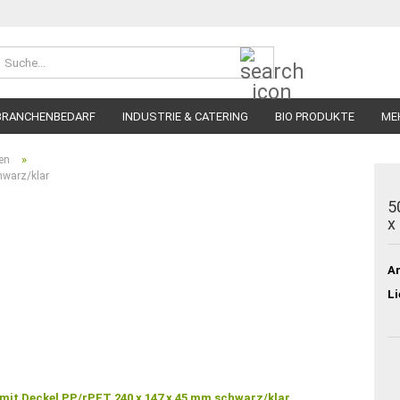
Suche...
BRANCHENBEDARF
INDUSTRIE & CATERING
BIO PRODUKTE
ME
»
len
hwarz/klar
5
x
Ar
Li