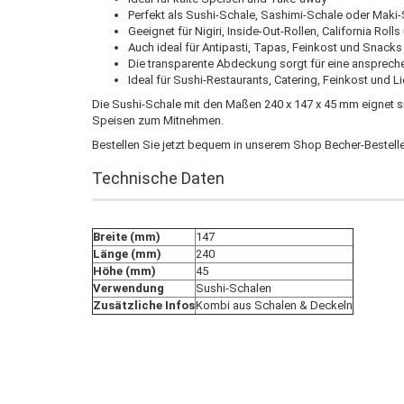
Perfekt als Sushi-Schale, Sashimi-Schale oder Maki
Geeignet für Nigiri, Inside-Out-Rollen, California Roll
Auch ideal für Antipasti, Tapas, Feinkost und Snacks
Die transparente Abdeckung sorgt für eine ansprec
Ideal für Sushi-Restaurants, Catering, Feinkost und Li
Die Sushi-Schale mit den Maßen 240 x 147 x 45 mm eignet sich
Speisen zum Mitnehmen.
Bestellen Sie jetzt bequem in unserem Shop Becher-Bestell
Technische Daten
Breite (mm)
147
Länge (mm)
240
Höhe (mm)
45
Verwendung
Sushi-Schalen
Zusätzliche Infos
Kombi aus Schalen & Deckeln