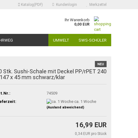
Katalog(PDF)
Kundenlogin
Merkzettel
Ihr Warenkorb
0,00 EUR
HRWEG
UMWELT
SWS-SCHÜLER
NEU
0 Stk. Sushi-Schale mit Deckel PP/rPET 240
 147 x 45 mm schwarz/klar
t.Nr.:
74509
eferzeit:
ca. 1 Woche
(Ausland abweichend)
16,99 EUR
0,34 EUR pro Stück