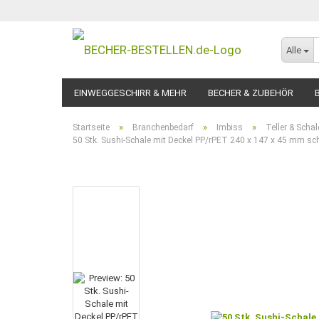
Alle
EINWEGGESCHIRR & MEHR
BECHER & ZUBEHÖR
»
»
»
Startseite
Branchenbedarf
Imbiss
Teller & Scha
50 Stk. Sushi-Schale mit Deckel PP/rPET 240 x 147 x 45 mm sc