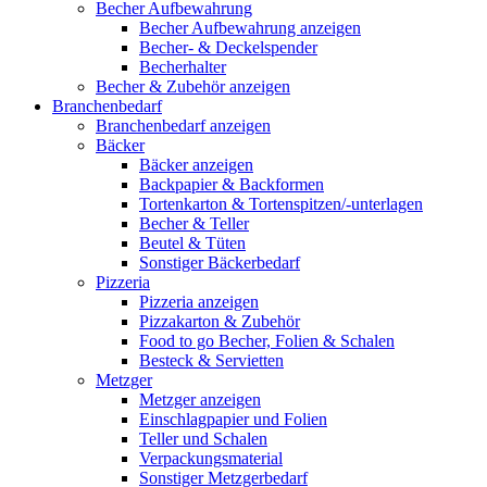
Becher Aufbewahrung
Becher Aufbewahrung anzeigen
Becher- & Deckelspender
Becherhalter
Becher & Zubehör anzeigen
Branchenbedarf
Branchenbedarf anzeigen
Bäcker
Bäcker anzeigen
Backpapier & Backformen
Tortenkarton & Tortenspitzen/-unterlagen
Becher & Teller
Beutel & Tüten
Sonstiger Bäckerbedarf
Pizzeria
Pizzeria anzeigen
Pizzakarton & Zubehör
Food to go Becher, Folien & Schalen
Besteck & Servietten
Metzger
Metzger anzeigen
Einschlagpapier und Folien
Teller und Schalen
Verpackungsmaterial
Sonstiger Metzgerbedarf