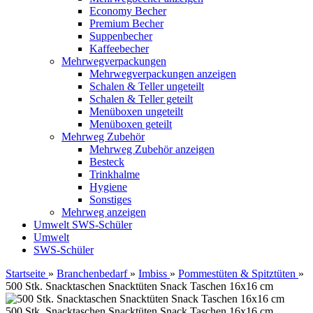
Economy Becher
Premium Becher
Suppenbecher
Kaffeebecher
Mehrwegverpackungen
Mehrwegverpackungen anzeigen
Schalen & Teller ungeteilt
Schalen & Teller geteilt
Menüboxen ungeteilt
Menüboxen geteilt
Mehrweg Zubehör
Mehrweg Zubehör anzeigen
Besteck
Trinkhalme
Hygiene
Sonstiges
Mehrweg anzeigen
Umwelt
SWS-Schüler
Umwelt
SWS-Schüler
Startseite
»
Branchenbedarf
»
Imbiss
»
Pommestüten & Spitztüten
»
500 Stk. Snacktaschen Snacktüten Snack Taschen 16x16 cm
500 Stk. Snacktaschen Snacktüten Snack Taschen 16x16 cm