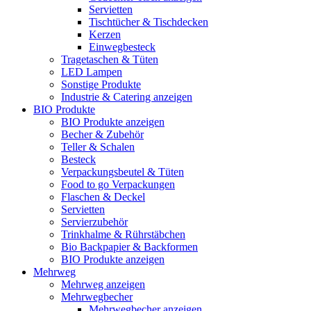
Servietten
Tischtücher & Tischdecken
Kerzen
Einwegbesteck
Tragetaschen & Tüten
LED Lampen
Sonstige Produkte
Industrie & Catering anzeigen
BIO Produkte
BIO Produkte anzeigen
Becher & Zubehör
Teller & Schalen
Besteck
Verpackungsbeutel & Tüten
Food to go Verpackungen
Flaschen & Deckel
Servietten
Servierzubehör
Trinkhalme & Rührstäbchen
Bio Backpapier & Backformen
BIO Produkte anzeigen
Mehrweg
Mehrweg anzeigen
Mehrwegbecher
Mehrwegbecher anzeigen