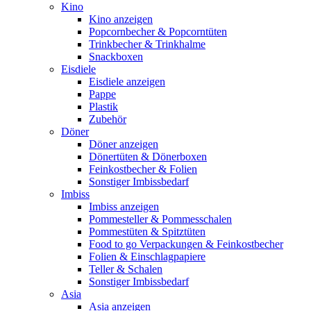
Kino
Kino anzeigen
Popcornbecher & Popcorntüten
Trinkbecher & Trinkhalme
Snackboxen
Eisdiele
Eisdiele anzeigen
Pappe
Plastik
Zubehör
Döner
Döner anzeigen
Dönertüten & Dönerboxen
Feinkostbecher & Folien
Sonstiger Imbissbedarf
Imbiss
Imbiss anzeigen
Pommesteller & Pommesschalen
Pommestüten & Spitztüten
Food to go Verpackungen & Feinkostbecher
Folien & Einschlagpapiere
Teller & Schalen
Sonstiger Imbissbedarf
Asia
Asia anzeigen