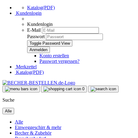
Katalog(PDF)
Kundenlogin
Kundenlogin
E-Mail
Passwort
Toggle Password View
Konto erstellen
Passwort vergessen?
Merkzettel
Katalog(PDF)
0
Suche
Alle
Alle
Einweggeschirr & mehr
Becher & Zubehör