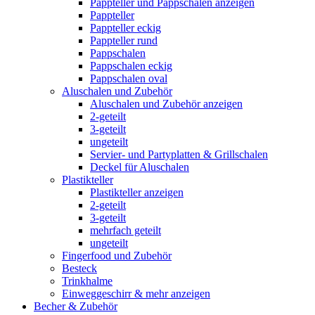
Pappteller und Pappschalen anzeigen
Pappteller
Pappteller eckig
Pappteller rund
Pappschalen
Pappschalen eckig
Pappschalen oval
Aluschalen und Zubehör
Aluschalen und Zubehör anzeigen
2-geteilt
3-geteilt
ungeteilt
Servier- und Partyplatten & Grillschalen
Deckel für Aluschalen
Plastikteller
Plastikteller anzeigen
2-geteilt
3-geteilt
mehrfach geteilt
ungeteilt
Fingerfood und Zubehör
Besteck
Trinkhalme
Einweggeschirr & mehr anzeigen
Becher & Zubehör