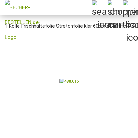
1 Rolle Frischhaltefolie Stretchfolie klar 60cm x 300 lfm