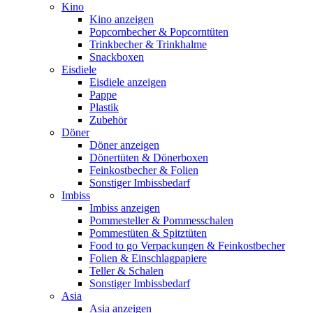
Kino
Kino anzeigen
Popcornbecher & Popcorntüten
Trinkbecher & Trinkhalme
Snackboxen
Eisdiele
Eisdiele anzeigen
Pappe
Plastik
Zubehör
Döner
Döner anzeigen
Dönertüten & Dönerboxen
Feinkostbecher & Folien
Sonstiger Imbissbedarf
Imbiss
Imbiss anzeigen
Pommesteller & Pommesschalen
Pommestüten & Spitztüten
Food to go Verpackungen & Feinkostbecher
Folien & Einschlagpapiere
Teller & Schalen
Sonstiger Imbissbedarf
Asia
Asia anzeigen