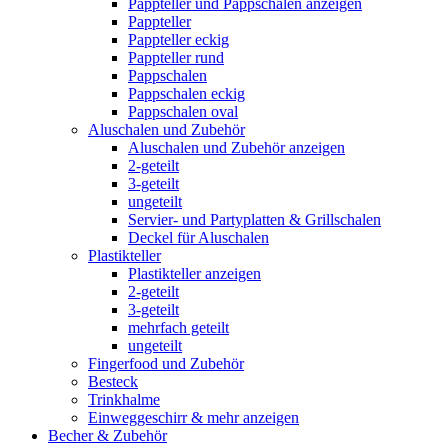
Pappteller und Pappschalen anzeigen
Pappteller
Pappteller eckig
Pappteller rund
Pappschalen
Pappschalen eckig
Pappschalen oval
Aluschalen und Zubehör
Aluschalen und Zubehör anzeigen
2-geteilt
3-geteilt
ungeteilt
Servier- und Partyplatten & Grillschalen
Deckel für Aluschalen
Plastikteller
Plastikteller anzeigen
2-geteilt
3-geteilt
mehrfach geteilt
ungeteilt
Fingerfood und Zubehör
Besteck
Trinkhalme
Einweggeschirr & mehr anzeigen
Becher & Zubehör