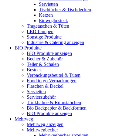
Servietten
Tischtücher & Tischdecken
Kerzen
Einwegbesteck
Tragetaschen & Tüten
LED Lampen
Sonstige Produkte
Industrie & Catering anzeigen
BIO Produkte
BIO Produkte anzeigen
Becher & Zubehör
Teller & Schalen
Besteck
Verpackungsbeutel & Tüten
Food to go Verpackungen
Flaschen & Deckel
Servietten
Servierzubehör
Trinkhalme & Rührstäbchen
Bio Backpapier & Backformen
BIO Produkte anzeigen
Mehrweg
Mehrweg anzeigen
Mehrwegbecher
Mehrwegbecher anzeigen