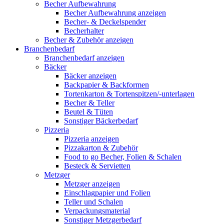
Becher Aufbewahrung
Becher Aufbewahrung anzeigen
Becher- & Deckelspender
Becherhalter
Becher & Zubehör anzeigen
Branchenbedarf
Branchenbedarf anzeigen
Bäcker
Bäcker anzeigen
Backpapier & Backformen
Tortenkarton & Tortenspitzen/-unterlagen
Becher & Teller
Beutel & Tüten
Sonstiger Bäckerbedarf
Pizzeria
Pizzeria anzeigen
Pizzakarton & Zubehör
Food to go Becher, Folien & Schalen
Besteck & Servietten
Metzger
Metzger anzeigen
Einschlagpapier und Folien
Teller und Schalen
Verpackungsmaterial
Sonstiger Metzgerbedarf