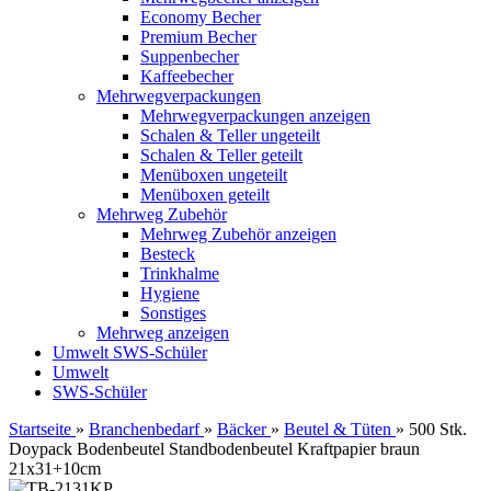
Economy Becher
Premium Becher
Suppenbecher
Kaffeebecher
Mehrwegverpackungen
Mehrwegverpackungen anzeigen
Schalen & Teller ungeteilt
Schalen & Teller geteilt
Menüboxen ungeteilt
Menüboxen geteilt
Mehrweg Zubehör
Mehrweg Zubehör anzeigen
Besteck
Trinkhalme
Hygiene
Sonstiges
Mehrweg anzeigen
Umwelt
SWS-Schüler
Umwelt
SWS-Schüler
Startseite
»
Branchenbedarf
»
Bäcker
»
Beutel & Tüten
»
500 Stk.
Doypack Bodenbeutel Standbodenbeutel Kraftpapier braun
21x31+10cm