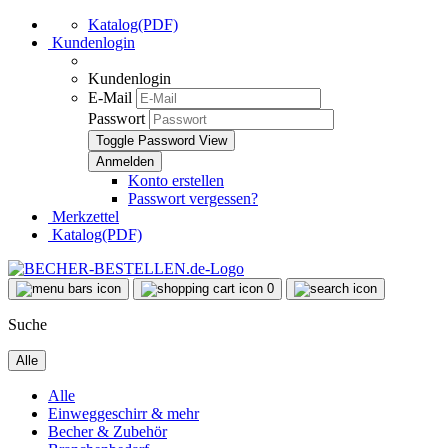
Katalog(PDF)
Kundenlogin
Kundenlogin
E-Mail
Passwort
Toggle Password View
Konto erstellen
Passwort vergessen?
Merkzettel
Katalog(PDF)
0
Suche
Alle
Alle
Einweggeschirr & mehr
Becher & Zubehör