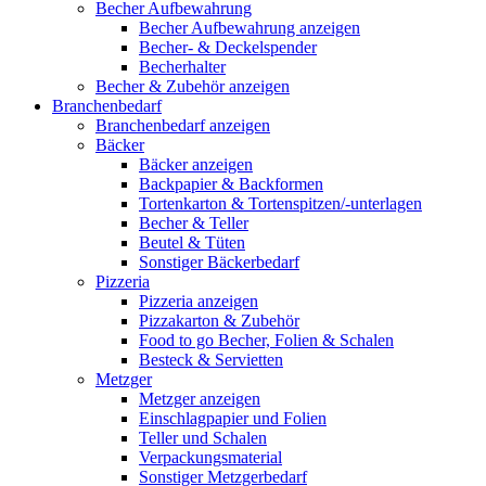
Becher Aufbewahrung
Becher Aufbewahrung anzeigen
Becher- & Deckelspender
Becherhalter
Becher & Zubehör anzeigen
Branchenbedarf
Branchenbedarf anzeigen
Bäcker
Bäcker anzeigen
Backpapier & Backformen
Tortenkarton & Tortenspitzen/-unterlagen
Becher & Teller
Beutel & Tüten
Sonstiger Bäckerbedarf
Pizzeria
Pizzeria anzeigen
Pizzakarton & Zubehör
Food to go Becher, Folien & Schalen
Besteck & Servietten
Metzger
Metzger anzeigen
Einschlagpapier und Folien
Teller und Schalen
Verpackungsmaterial
Sonstiger Metzgerbedarf