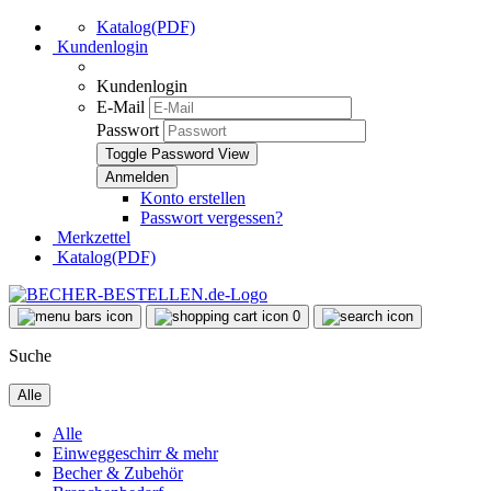
Katalog(PDF)
Kundenlogin
Kundenlogin
E-Mail
Passwort
Toggle Password View
Konto erstellen
Passwort vergessen?
Merkzettel
Katalog(PDF)
0
Suche
Alle
Alle
Einweggeschirr & mehr
Becher & Zubehör