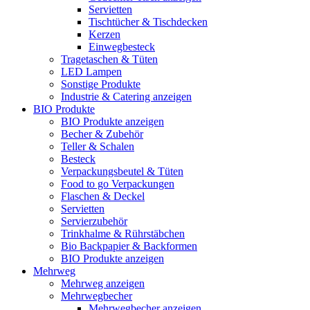
Servietten
Tischtücher & Tischdecken
Kerzen
Einwegbesteck
Tragetaschen & Tüten
LED Lampen
Sonstige Produkte
Industrie & Catering anzeigen
BIO Produkte
BIO Produkte anzeigen
Becher & Zubehör
Teller & Schalen
Besteck
Verpackungsbeutel & Tüten
Food to go Verpackungen
Flaschen & Deckel
Servietten
Servierzubehör
Trinkhalme & Rührstäbchen
Bio Backpapier & Backformen
BIO Produkte anzeigen
Mehrweg
Mehrweg anzeigen
Mehrwegbecher
Mehrwegbecher anzeigen