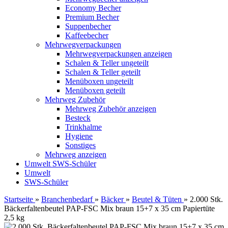
Economy Becher
Premium Becher
Suppenbecher
Kaffeebecher
Mehrwegverpackungen
Mehrwegverpackungen anzeigen
Schalen & Teller ungeteilt
Schalen & Teller geteilt
Menüboxen ungeteilt
Menüboxen geteilt
Mehrweg Zubehör
Mehrweg Zubehör anzeigen
Besteck
Trinkhalme
Hygiene
Sonstiges
Mehrweg anzeigen
Umwelt
SWS-Schüler
Umwelt
SWS-Schüler
Startseite
»
Branchenbedarf
»
Bäcker
»
Beutel & Tüten
»
2.000 Stk.
Bäckerfaltenbeutel PAP-FSC Mix braun 15+7 x 35 cm Papiertüte
2,5 kg