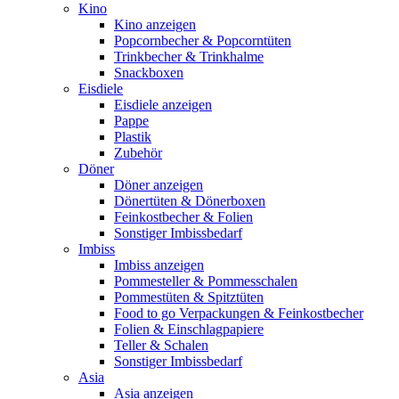
Kino
Kino anzeigen
Popcornbecher & Popcorntüten
Trinkbecher & Trinkhalme
Snackboxen
Eisdiele
Eisdiele anzeigen
Pappe
Plastik
Zubehör
Döner
Döner anzeigen
Dönertüten & Dönerboxen
Feinkostbecher & Folien
Sonstiger Imbissbedarf
Imbiss
Imbiss anzeigen
Pommesteller & Pommesschalen
Pommestüten & Spitztüten
Food to go Verpackungen & Feinkostbecher
Folien & Einschlagpapiere
Teller & Schalen
Sonstiger Imbissbedarf
Asia
Asia anzeigen