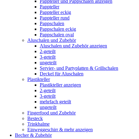
Pappteller und Pappschalen anzeigen
Pappteller
Pappteller eckig
Pappteller rund
Pappschalen
Pappschalen eckig
Pappschalen oval
Aluschalen und Zubehör
Aluschalen und Zubehör anzeigen
2-geteilt
3-geteilt
ungeteilt
Servier- und Partyplatten & Grillschalen
Deckel für Aluschalen
Plastikteller
Plastikteller anzeigen
2-geteilt
3-geteilt
mehrfach geteilt
ungeteilt
Fingerfood und Zubehör
Besteck
Trinkhalme
Einweggeschirr & mehr anzeigen
Becher & Zubehör