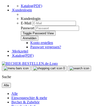
Katalog(PDF)
Kundenlogin
Kundenlogin
E-Mail
Passwort
Toggle Password View
Konto erstellen
Passwort vergessen?
Merkzettel
Katalog(PDF)
0
Suche
Alle
Alle
Einweggeschirr & mehr
Becher & Zubehör