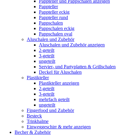
Pappteller und Pappschalen anzeigen
Pappteller
Pappteller eckig
Pappteller rund
Pappschalen
Pappschalen eckig
Pappschalen oval
Aluschalen und Zubehör
Aluschalen und Zubehör anzeigen
2-geteilt
3-geteilt
ungeteilt
Servier- und Partyplatten & Grillschalen
Deckel für Aluschalen
Plastikteller
Plastikteller anzeigen
2-geteilt
3-geteilt
mehrfach geteilt
ungeteilt
Fingerfood und Zubehör
Besteck
Trinkhalme
Einweggeschirr & mehr anzeigen
Becher & Zubehör