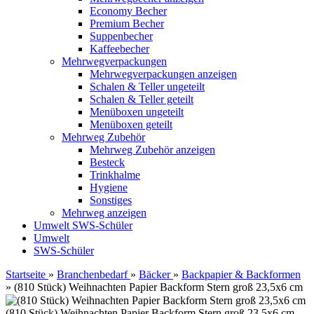
Economy Becher
Premium Becher
Suppenbecher
Kaffeebecher
Mehrwegverpackungen
Mehrwegverpackungen anzeigen
Schalen & Teller ungeteilt
Schalen & Teller geteilt
Menüboxen ungeteilt
Menüboxen geteilt
Mehrweg Zubehör
Mehrweg Zubehör anzeigen
Besteck
Trinkhalme
Hygiene
Sonstiges
Mehrweg anzeigen
Umwelt
SWS-Schüler
Umwelt
SWS-Schüler
Startseite
»
Branchenbedarf
»
Bäcker
»
Backpapier & Backformen
»
(810 Stück) Weihnachten Papier Backform Stern groß 23,5x6 cm
(810 Stück) Weihnachten Papier Backform Stern groß 23,5x6 cm