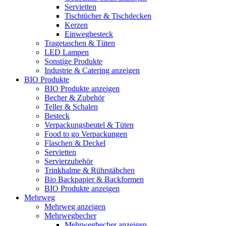
Servietten
Tischtücher & Tischdecken
Kerzen
Einwegbesteck
Tragetaschen & Tüten
LED Lampen
Sonstige Produkte
Industrie & Catering anzeigen
BIO Produkte
BIO Produkte anzeigen
Becher & Zubehör
Teller & Schalen
Besteck
Verpackungsbeutel & Tüten
Food to go Verpackungen
Flaschen & Deckel
Servietten
Servierzubehör
Trinkhalme & Rührstäbchen
Bio Backpapier & Backformen
BIO Produkte anzeigen
Mehrweg
Mehrweg anzeigen
Mehrwegbecher
Mehrwegbecher anzeigen