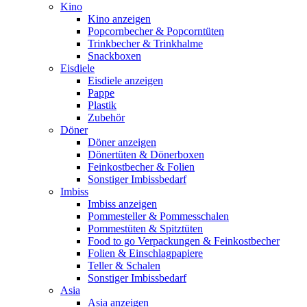
Kino
Kino anzeigen
Popcornbecher & Popcorntüten
Trinkbecher & Trinkhalme
Snackboxen
Eisdiele
Eisdiele anzeigen
Pappe
Plastik
Zubehör
Döner
Döner anzeigen
Dönertüten & Dönerboxen
Feinkostbecher & Folien
Sonstiger Imbissbedarf
Imbiss
Imbiss anzeigen
Pommesteller & Pommesschalen
Pommestüten & Spitztüten
Food to go Verpackungen & Feinkostbecher
Folien & Einschlagpapiere
Teller & Schalen
Sonstiger Imbissbedarf
Asia
Asia anzeigen