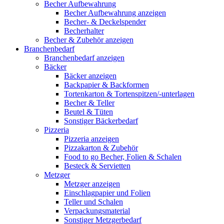
Becher Aufbewahrung
Becher Aufbewahrung anzeigen
Becher- & Deckelspender
Becherhalter
Becher & Zubehör anzeigen
Branchenbedarf
Branchenbedarf anzeigen
Bäcker
Bäcker anzeigen
Backpapier & Backformen
Tortenkarton & Tortenspitzen/-unterlagen
Becher & Teller
Beutel & Tüten
Sonstiger Bäckerbedarf
Pizzeria
Pizzeria anzeigen
Pizzakarton & Zubehör
Food to go Becher, Folien & Schalen
Besteck & Servietten
Metzger
Metzger anzeigen
Einschlagpapier und Folien
Teller und Schalen
Verpackungsmaterial
Sonstiger Metzgerbedarf