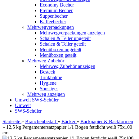
Economy Becher
Premium Becher
Suppenbecher
Kaffeebecher
Mehrwegverpackungen
Mehrwegverpackungen anzeigen
Schalen & Teller ungeteilt
Schalen & Teller geteilt
Menüboxen ungeteilt
Menüboxen geteilt
Mehrweg Zubehör
Mehrweg Zubehör anzeigen
Besteck
Trinkhalme
Hygiene
Sonstiges
Mehrweg anzeigen
Umwelt
SWS-Schüler
Umwelt
SWS-Schüler
Startseite
»
Branchenbedarf
»
Bäcker
»
Backpapier & Backformen
»
12,5 kg Pergamentersatzpapier 1/1 Bogen fettdicht weiß 75x100
cm