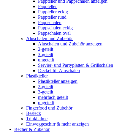
Pappteller und Pappschalen anzeigen
Pappteller
Pappteller eckig
Pappteller rund
Pappschalen
Pappschalen eckig
Pappschalen oval
Aluschalen und Zubehör
Aluschalen und Zubehör anzeigen
2-geteilt
3-geteilt
ungeteilt
Servier- und Partyplatten & Grillschalen
Deckel für Aluschalen
Plastikteller
Plastikteller anzeigen
2-geteilt
3-geteilt
mehrfach geteilt
ungeteilt
Fingerfood und Zubehör
Besteck
Trinkhalme
Einweggeschirr & mehr anzeigen
Becher & Zubehör