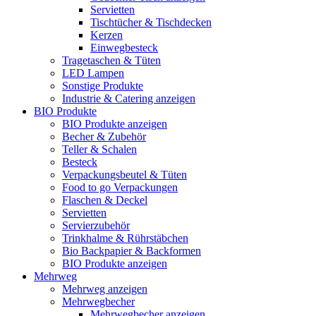
Servietten
Tischtücher & Tischdecken
Kerzen
Einwegbesteck
Tragetaschen & Tüten
LED Lampen
Sonstige Produkte
Industrie & Catering anzeigen
BIO Produkte
BIO Produkte anzeigen
Becher & Zubehör
Teller & Schalen
Besteck
Verpackungsbeutel & Tüten
Food to go Verpackungen
Flaschen & Deckel
Servietten
Servierzubehör
Trinkhalme & Rührstäbchen
Bio Backpapier & Backformen
BIO Produkte anzeigen
Mehrweg
Mehrweg anzeigen
Mehrwegbecher
Mehrwegbecher anzeigen