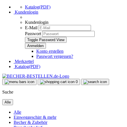
Katalog(PDF)
Kundenlogin
Kundenlogin
E-Mail
Passwort
Toggle Password View
Konto erstellen
Passwort vergessen?
Merkzettel
Katalog(PDF)
0
Suche
Alle
Alle
Einweggeschirr & mehr
Becher & Zubehör