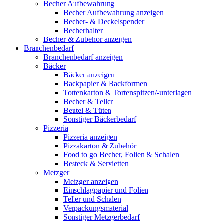
Becher Aufbewahrung
Becher Aufbewahrung anzeigen
Becher- & Deckelspender
Becherhalter
Becher & Zubehör anzeigen
Branchenbedarf
Branchenbedarf anzeigen
Bäcker
Bäcker anzeigen
Backpapier & Backformen
Tortenkarton & Tortenspitzen/-unterlagen
Becher & Teller
Beutel & Tüten
Sonstiger Bäckerbedarf
Pizzeria
Pizzeria anzeigen
Pizzakarton & Zubehör
Food to go Becher, Folien & Schalen
Besteck & Servietten
Metzger
Metzger anzeigen
Einschlagpapier und Folien
Teller und Schalen
Verpackungsmaterial
Sonstiger Metzgerbedarf