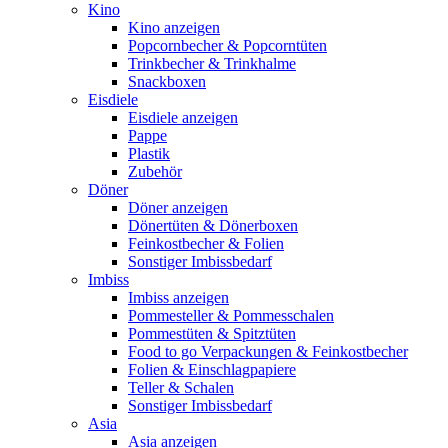
Kino
Kino anzeigen
Popcornbecher & Popcorntüten
Trinkbecher & Trinkhalme
Snackboxen
Eisdiele
Eisdiele anzeigen
Pappe
Plastik
Zubehör
Döner
Döner anzeigen
Dönertüten & Dönerboxen
Feinkostbecher & Folien
Sonstiger Imbissbedarf
Imbiss
Imbiss anzeigen
Pommesteller & Pommesschalen
Pommestüten & Spitztüten
Food to go Verpackungen & Feinkostbecher
Folien & Einschlagpapiere
Teller & Schalen
Sonstiger Imbissbedarf
Asia
Asia anzeigen