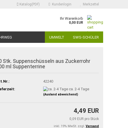
Katalog(PDF)
Kundenlogin
Merkzettel
Ihr Warenkorb
0,00 EUR
HRWEG
UMWELT
SWS-SCHÜLER
0 Stk. Suppenschüsseln aus Zuckerrohr
00 ml Suppenterrine
t.Nr.:
42240
eferzeit:
ca. 2-4 Tage
(Ausland abweichend)
4,49 EUR
0,09 EUR pro Stück
inkl. 19% MwSt. zzgl.
Versand