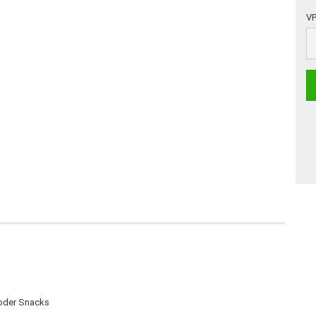
VP
VP
 oder Snacks