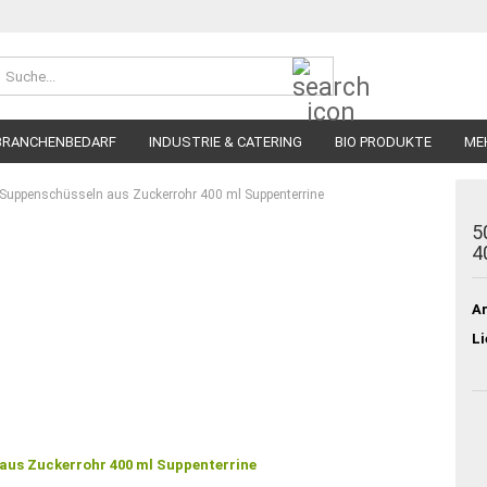
Suche...
BRANCHENBEDARF
INDUSTRIE & CATERING
BIO PRODUKTE
ME
 Suppenschüsseln aus Zuckerrohr 400 ml Suppenterrine
5
4
Ar
Li