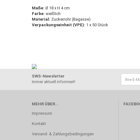
Maße:
Ø 18 x H 4 cm
Farbe:
weißlich
Material:
Zuckerrohr (Bagasse)
Verpackungseinheit (VPE):
1 x 50 Stück
SWS-Newsletter
Immer aktuell informiert!
MEHR ÜBER...
FACEBO
Impressum
Kontakt
Versand- & Zahlungsbedingungen