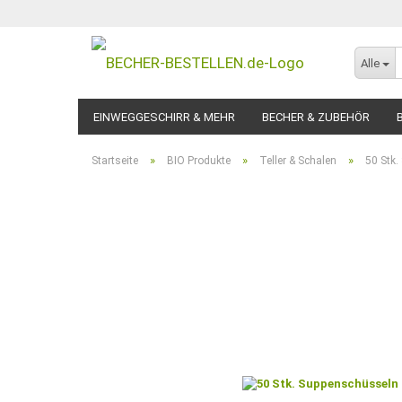
Alle
EINWEGGESCHIRR & MEHR
BECHER & ZUBEHÖR
»
»
»
Startseite
BIO Produkte
Teller & Schalen
50 Stk.