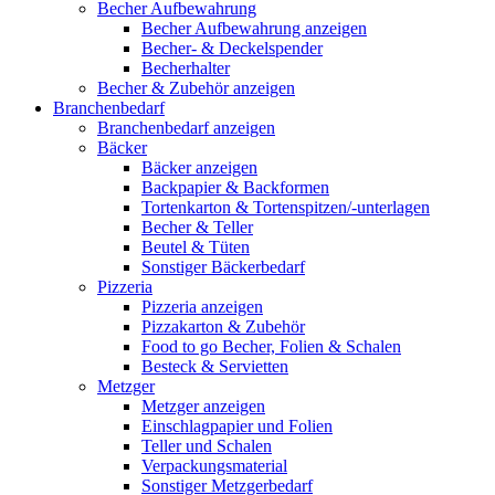
Becher Aufbewahrung
Becher Aufbewahrung anzeigen
Becher- & Deckelspender
Becherhalter
Becher & Zubehör anzeigen
Branchenbedarf
Branchenbedarf anzeigen
Bäcker
Bäcker anzeigen
Backpapier & Backformen
Tortenkarton & Tortenspitzen/-unterlagen
Becher & Teller
Beutel & Tüten
Sonstiger Bäckerbedarf
Pizzeria
Pizzeria anzeigen
Pizzakarton & Zubehör
Food to go Becher, Folien & Schalen
Besteck & Servietten
Metzger
Metzger anzeigen
Einschlagpapier und Folien
Teller und Schalen
Verpackungsmaterial
Sonstiger Metzgerbedarf