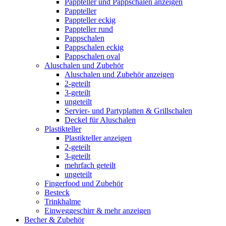
Pappteller und Pappschalen anzeigen
Pappteller
Pappteller eckig
Pappteller rund
Pappschalen
Pappschalen eckig
Pappschalen oval
Aluschalen und Zubehör
Aluschalen und Zubehör anzeigen
2-geteilt
3-geteilt
ungeteilt
Servier- und Partyplatten & Grillschalen
Deckel für Aluschalen
Plastikteller
Plastikteller anzeigen
2-geteilt
3-geteilt
mehrfach geteilt
ungeteilt
Fingerfood und Zubehör
Besteck
Trinkhalme
Einweggeschirr & mehr anzeigen
Becher & Zubehör