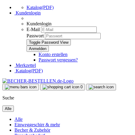
Katalog(PDF)
Kundenlogin
Kundenlogin
E-Mail
Passwort
Toggle Password View
Konto erstellen
Passwort vergessen?
Merkzettel
Katalog(PDF)
0
Suche
Alle
Alle
Einweggeschirr & mehr
Becher & Zubehör