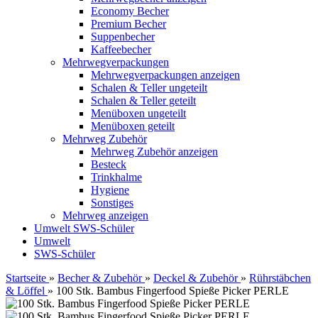
Economy Becher
Premium Becher
Suppenbecher
Kaffeebecher
Mehrwegverpackungen
Mehrwegverpackungen anzeigen
Schalen & Teller ungeteilt
Schalen & Teller geteilt
Menüboxen ungeteilt
Menüboxen geteilt
Mehrweg Zubehör
Mehrweg Zubehör anzeigen
Besteck
Trinkhalme
Hygiene
Sonstiges
Mehrweg anzeigen
Umwelt
SWS-Schüler
Umwelt
SWS-Schüler
Startseite
»
Becher & Zubehör
»
Deckel & Zubehör
»
Rührstäbchen
& Löffel
»
100 Stk. Bambus Fingerfood Spieße Picker PERLE