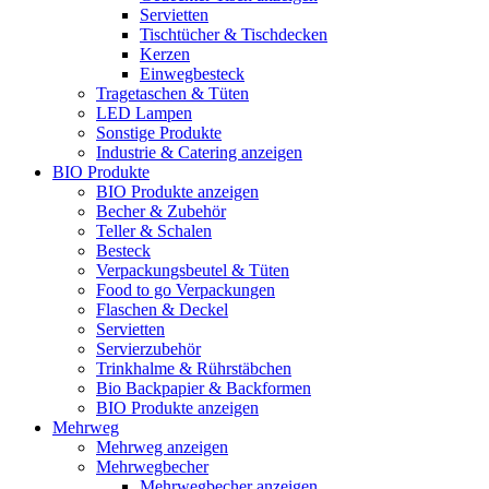
Servietten
Tischtücher & Tischdecken
Kerzen
Einwegbesteck
Tragetaschen & Tüten
LED Lampen
Sonstige Produkte
Industrie & Catering anzeigen
BIO Produkte
BIO Produkte anzeigen
Becher & Zubehör
Teller & Schalen
Besteck
Verpackungsbeutel & Tüten
Food to go Verpackungen
Flaschen & Deckel
Servietten
Servierzubehör
Trinkhalme & Rührstäbchen
Bio Backpapier & Backformen
BIO Produkte anzeigen
Mehrweg
Mehrweg anzeigen
Mehrwegbecher
Mehrwegbecher anzeigen