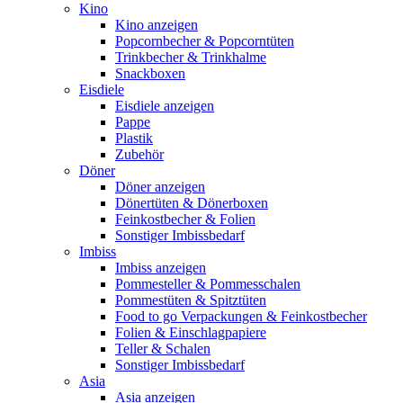
Kino
Kino anzeigen
Popcornbecher & Popcorntüten
Trinkbecher & Trinkhalme
Snackboxen
Eisdiele
Eisdiele anzeigen
Pappe
Plastik
Zubehör
Döner
Döner anzeigen
Dönertüten & Dönerboxen
Feinkostbecher & Folien
Sonstiger Imbissbedarf
Imbiss
Imbiss anzeigen
Pommesteller & Pommesschalen
Pommestüten & Spitztüten
Food to go Verpackungen & Feinkostbecher
Folien & Einschlagpapiere
Teller & Schalen
Sonstiger Imbissbedarf
Asia
Asia anzeigen