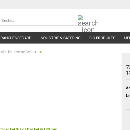
Suche...
BRANCHENBEDARF
INDUSTRIE & CATERING
BIO PRODUKTE
ME
»
eckel für diverse Becher
7
1
Ar
Li