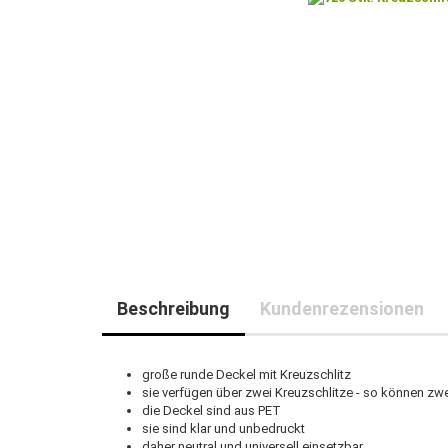
Beschreibung
Kundenrezensionen
große runde Deckel mit Kreuzschlitz
sie verfügen über zwei Kreuzschlitze - so können zw
die Deckel sind aus PET
sie sind klar und unbedruckt
daher neutral und universell einsetzbar