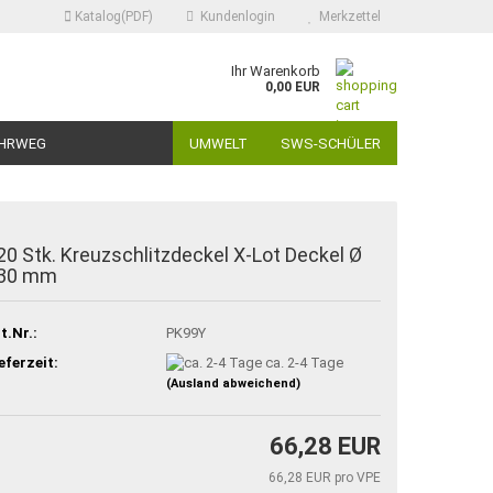
Katalog(PDF)
Kundenlogin
Merkzettel
Ihr Warenkorb
0,00 EUR
HRWEG
UMWELT
SWS-SCHÜLER
20 Stk. Kreuzschlitzdeckel X-Lot Deckel Ø
30 mm
t.Nr.:
PK99Y
eferzeit:
ca. 2-4 Tage
(Ausland abweichend)
66,28 EUR
66,28 EUR pro VPE