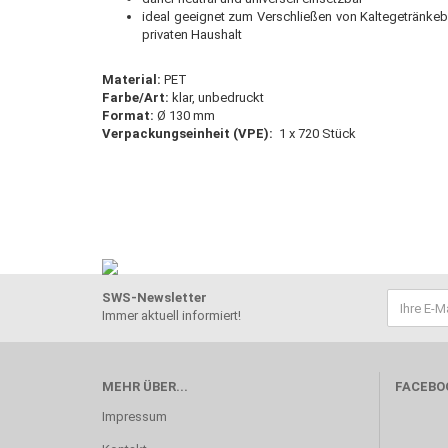
ideal geeignet zum Verschließen von Kaltegetränkeb
privaten Haushalt
Material:
PET
Farbe/Art:
klar, unbedruckt
Format:
Ø 130 mm
Verpackungseinheit (VPE):
1 x 720 Stück
SWS-Newsletter
Immer aktuell informiert!
MEHR ÜBER...
FACEBO
Impressum