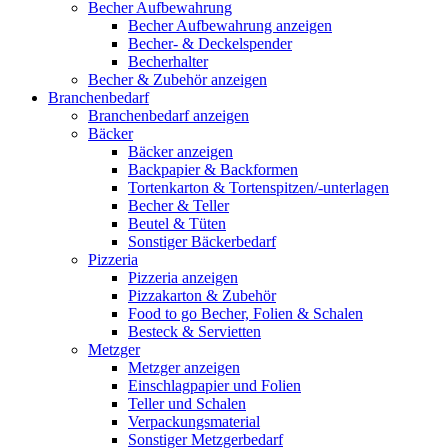
Becher Aufbewahrung
Becher Aufbewahrung anzeigen
Becher- & Deckelspender
Becherhalter
Becher & Zubehör anzeigen
Branchenbedarf
Branchenbedarf anzeigen
Bäcker
Bäcker anzeigen
Backpapier & Backformen
Tortenkarton & Tortenspitzen/-unterlagen
Becher & Teller
Beutel & Tüten
Sonstiger Bäckerbedarf
Pizzeria
Pizzeria anzeigen
Pizzakarton & Zubehör
Food to go Becher, Folien & Schalen
Besteck & Servietten
Metzger
Metzger anzeigen
Einschlagpapier und Folien
Teller und Schalen
Verpackungsmaterial
Sonstiger Metzgerbedarf