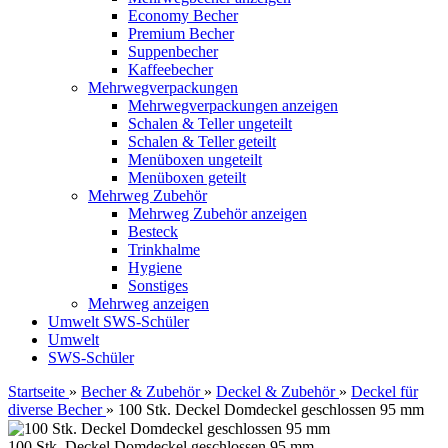
Economy Becher
Premium Becher
Suppenbecher
Kaffeebecher
Mehrwegverpackungen
Mehrwegverpackungen anzeigen
Schalen & Teller ungeteilt
Schalen & Teller geteilt
Menüboxen ungeteilt
Menüboxen geteilt
Mehrweg Zubehör
Mehrweg Zubehör anzeigen
Besteck
Trinkhalme
Hygiene
Sonstiges
Mehrweg anzeigen
Umwelt
SWS-Schüler
Umwelt
SWS-Schüler
Startseite
»
Becher & Zubehör
»
Deckel & Zubehör
»
Deckel für
diverse Becher
»
100 Stk. Deckel Domdeckel geschlossen 95 mm
100 Stk. Deckel Domdeckel geschlossen 95 mm