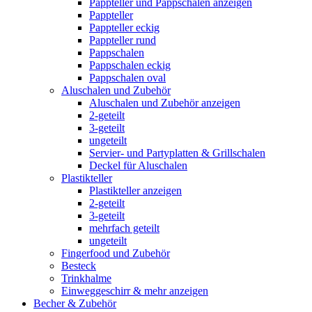
Pappteller und Pappschalen anzeigen
Pappteller
Pappteller eckig
Pappteller rund
Pappschalen
Pappschalen eckig
Pappschalen oval
Aluschalen und Zubehör
Aluschalen und Zubehör anzeigen
2-geteilt
3-geteilt
ungeteilt
Servier- und Partyplatten & Grillschalen
Deckel für Aluschalen
Plastikteller
Plastikteller anzeigen
2-geteilt
3-geteilt
mehrfach geteilt
ungeteilt
Fingerfood und Zubehör
Besteck
Trinkhalme
Einweggeschirr & mehr anzeigen
Becher & Zubehör