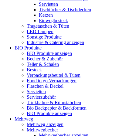
Servietten
Tischtücher & Tischdecken
Kerzen
Einwegbesteck
Tragetaschen & Tüten
LED Lampen
Sonstige Produkte
Industrie & Catering anzeigen
BIO Produkte
BIO Produkte anzeigen
Becher & Zubehör
Teller & Schalen
Besteck
Verpackungsbeutel & Tüten
Food to go Verpackungen
Flaschen & Deckel
Servietten
Servierzubehör
Trinkhalme & Rührstäbchen
Bio Backpapier & Backformen
BIO Produkte anzeigen
Mehrweg
Mehrweg anzeigen
Mehrwegbecher
Mehrwegbecher anzeigen