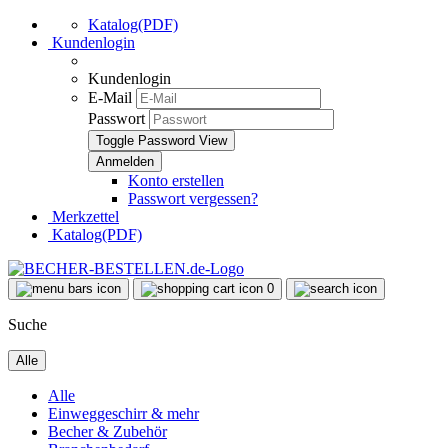
Katalog(PDF)
Kundenlogin
Kundenlogin
E-Mail
Passwort
Toggle Password View
Konto erstellen
Passwort vergessen?
Merkzettel
Katalog(PDF)
0
Suche
Alle
Alle
Einweggeschirr & mehr
Becher & Zubehör