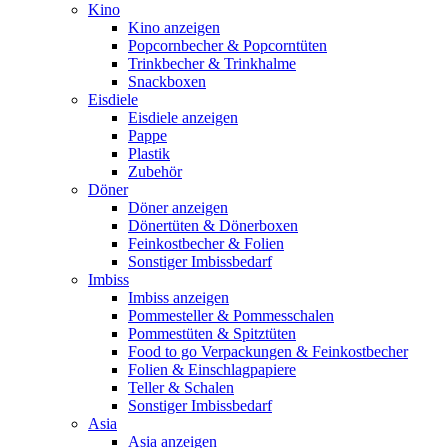
Kino
Kino anzeigen
Popcornbecher & Popcorntüten
Trinkbecher & Trinkhalme
Snackboxen
Eisdiele
Eisdiele anzeigen
Pappe
Plastik
Zubehör
Döner
Döner anzeigen
Dönertüten & Dönerboxen
Feinkostbecher & Folien
Sonstiger Imbissbedarf
Imbiss
Imbiss anzeigen
Pommesteller & Pommesschalen
Pommestüten & Spitztüten
Food to go Verpackungen & Feinkostbecher
Folien & Einschlagpapiere
Teller & Schalen
Sonstiger Imbissbedarf
Asia
Asia anzeigen