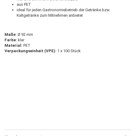
aus PET
ideal für jeden Gastronomiebetrieb der Getränke bzw.
Kaltgetränke zum Mitnehmen anbietet
Maße:
Ø 92 mm
Farbe:
klar
Material:
PET
Verpackungseinheit (VPE):
1 x 100 Stück