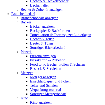
Becher- & Deckelspender
Becherhalter
Becher & Zubehör anzeigen
Branchenbedarf
Branchenbedarf anzeigen
Bäcker
Bäcker anzeigen
Backpapier & Backformen
Tortenkarton & Tortenspitzen/-unterlagen
Becher & Teller
Beutel & Tüten
Sonstiger Bäckerbedarf
Pizzeria
Pizzeria anzeigen
Pizzakarton & Zubehör
Food to go Becher, Folien & Schalen
Besteck & Servietten
Metzger
Metzger anzeigen
Einschlagpapier und Folien
Teller und Schalen
Verpackungsmaterial
Sonstiger Metzgerbedarf
Kino
Kino anzeigen