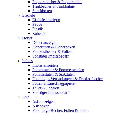
Popcornbecher & Popcorntüten
Trinkbecher & Trinkhalme
Snackboxen
Eisdiele
Eisdiele anzeigen
Pappe
Plastik
Zubehör
Döner
Döner anzeigen
Dönertüten & Dönerboxen
Feinkostbecher & Folien
Sonstiger Imbissbedarf
Imbiss
Imbiss anzeigen
Pommesteller & Pommesschalen
Pommestüten & Spitztüten
Food to go Verpackungen & Feinkostbecher
Folien & Einschlagpapiere
Teller & Schalen
Sonstiger Imbissbedarf
Asia
Asia anzeigen
Asiaboxen
Food to go Becher, Folien & Tüten