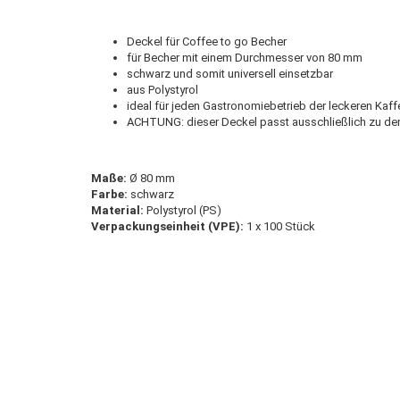
Deckel für Coffee to go Becher
für Becher mit einem Durchmesser von 80 mm
schwarz und somit universell einsetzbar
aus Polystyrol
ideal für jeden Gastronomiebetrieb der leckeren Kaf
ACHTUNG: dieser Deckel passt ausschließlich zu de
Maße:
Ø 80 mm
Farbe:
schwarz
Material:
Polystyrol (PS)
Verpackungseinheit (VPE):
1 x 100 Stück