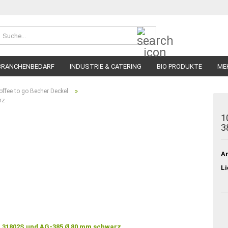
Suche...
BRANCHENBEDARF
INDUSTRIE & CATERING
BIO PRODUKTE
ME
»
offee to go Becher Deckel
rz
1
3
Ar
Li