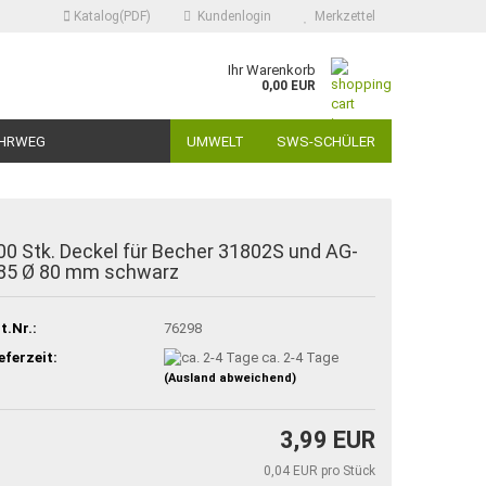
Katalog(PDF)
Kundenlogin
Merkzettel
Ihr Warenkorb
0,00 EUR
HRWEG
UMWELT
SWS-SCHÜLER
00 Stk. Deckel für Becher 31802S und AG-
85 Ø 80 mm schwarz
t.Nr.:
76298
eferzeit:
ca. 2-4 Tage
(Ausland abweichend)
3,99 EUR
0,04 EUR pro Stück