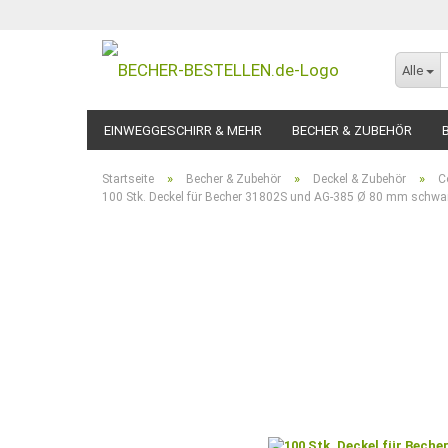
Alle
EINWEGGESCHIRR & MEHR
BECHER & ZUBEHÖR
»
»
»
Startseite
Becher & Zubehör
Deckel & Zubehör
C
100 Stk. Deckel für Becher 31802S und AG-385 Ø 80 mm schwa