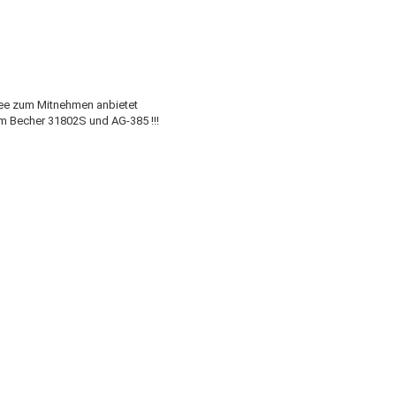
fee zum Mitnehmen anbietet
m Becher 31802S und AG-385 !!!