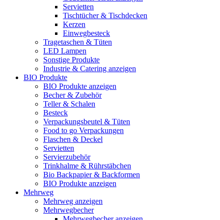
Servietten
Tischtücher & Tischdecken
Kerzen
Einwegbesteck
Tragetaschen & Tüten
LED Lampen
Sonstige Produkte
Industrie & Catering anzeigen
BIO Produkte
BIO Produkte anzeigen
Becher & Zubehör
Teller & Schalen
Besteck
Verpackungsbeutel & Tüten
Food to go Verpackungen
Flaschen & Deckel
Servietten
Servierzubehör
Trinkhalme & Rührstäbchen
Bio Backpapier & Backformen
BIO Produkte anzeigen
Mehrweg
Mehrweg anzeigen
Mehrwegbecher
Mehrwegbecher anzeigen