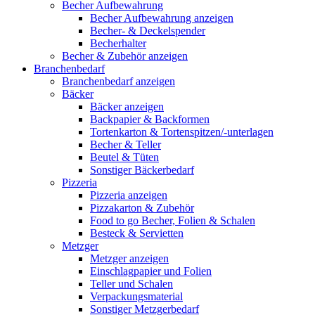
Becher Aufbewahrung
Becher Aufbewahrung anzeigen
Becher- & Deckelspender
Becherhalter
Becher & Zubehör anzeigen
Branchenbedarf
Branchenbedarf anzeigen
Bäcker
Bäcker anzeigen
Backpapier & Backformen
Tortenkarton & Tortenspitzen/-unterlagen
Becher & Teller
Beutel & Tüten
Sonstiger Bäckerbedarf
Pizzeria
Pizzeria anzeigen
Pizzakarton & Zubehör
Food to go Becher, Folien & Schalen
Besteck & Servietten
Metzger
Metzger anzeigen
Einschlagpapier und Folien
Teller und Schalen
Verpackungsmaterial
Sonstiger Metzgerbedarf