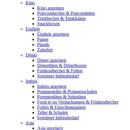
Kino
Kino anzeigen
Popcornbecher & Popcorntüten
Trinkbecher & Trinkhalme
Snackboxen
Eisdiele
Eisdiele anzeigen
Pappe
Plastik
Zubehör
Döner
Döner anzeigen
Dönertüten & Dönerboxen
Feinkostbecher & Folien
Sonstiger Imbissbedarf
Imbiss
Imbiss anzeigen
Pommesteller & Pommesschalen
Pommestüten & Spitztüten
Food to go Verpackungen & Feinkostbecher
Folien & Einschlagpapiere
Teller & Schalen
Sonstiger Imbissbedarf
Asia
Asia anzeigen