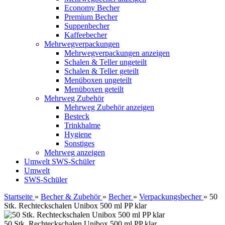
Economy Becher
Premium Becher
Suppenbecher
Kaffeebecher
Mehrwegverpackungen
Mehrwegverpackungen anzeigen
Schalen & Teller ungeteilt
Schalen & Teller geteilt
Menüboxen ungeteilt
Menüboxen geteilt
Mehrweg Zubehör
Mehrweg Zubehör anzeigen
Besteck
Trinkhalme
Hygiene
Sonstiges
Mehrweg anzeigen
Umwelt
SWS-Schüler
Umwelt
SWS-Schüler
Startseite
»
Becher & Zubehör
»
Becher
»
Verpackungsbecher
»
50
Stk. Rechteckschalen Unibox 500 ml PP klar
50 Stk. Rechteckschalen Unibox 500 ml PP klar