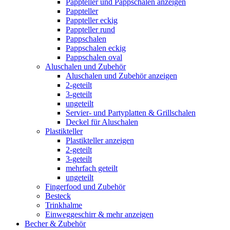
Pappteller und Pappschalen anzeigen
Pappteller
Pappteller eckig
Pappteller rund
Pappschalen
Pappschalen eckig
Pappschalen oval
Aluschalen und Zubehör
Aluschalen und Zubehör anzeigen
2-geteilt
3-geteilt
ungeteilt
Servier- und Partyplatten & Grillschalen
Deckel für Aluschalen
Plastikteller
Plastikteller anzeigen
2-geteilt
3-geteilt
mehrfach geteilt
ungeteilt
Fingerfood und Zubehör
Besteck
Trinkhalme
Einweggeschirr & mehr anzeigen
Becher & Zubehör