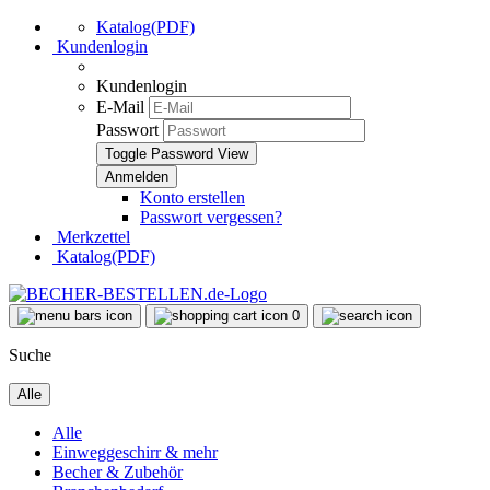
Katalog(PDF)
Kundenlogin
Kundenlogin
E-Mail
Passwort
Toggle Password View
Konto erstellen
Passwort vergessen?
Merkzettel
Katalog(PDF)
0
Suche
Alle
Alle
Einweggeschirr & mehr
Becher & Zubehör