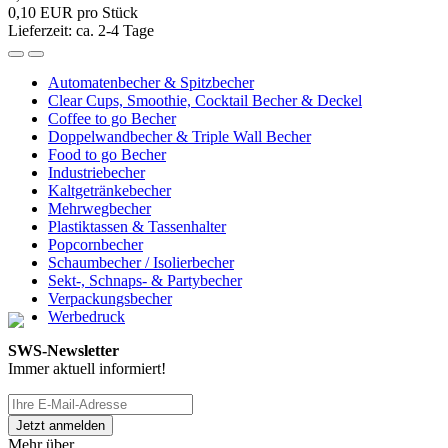
0,10 EUR pro Stück
Lieferzeit: ca. 2-4 Tage
Automatenbecher & Spitzbecher
Clear Cups, Smoothie, Cocktail Becher & Deckel
Coffee to go Becher
Doppelwandbecher & Triple Wall Becher
Food to go Becher
Industriebecher
Kaltgetränkebecher
Mehrwegbecher
Plastiktassen & Tassenhalter
Popcornbecher
Schaumbecher / Isolierbecher
Sekt-, Schnaps- & Partybecher
Verpackungsbecher
Werbedruck
SWS-Newsletter
Immer aktuell informiert!
Mehr über...