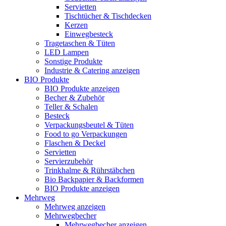
Servietten
Tischtücher & Tischdecken
Kerzen
Einwegbesteck
Tragetaschen & Tüten
LED Lampen
Sonstige Produkte
Industrie & Catering anzeigen
BIO Produkte
BIO Produkte anzeigen
Becher & Zubehör
Teller & Schalen
Besteck
Verpackungsbeutel & Tüten
Food to go Verpackungen
Flaschen & Deckel
Servietten
Servierzubehör
Trinkhalme & Rührstäbchen
Bio Backpapier & Backformen
BIO Produkte anzeigen
Mehrweg
Mehrweg anzeigen
Mehrwegbecher
Mehrwegbecher anzeigen