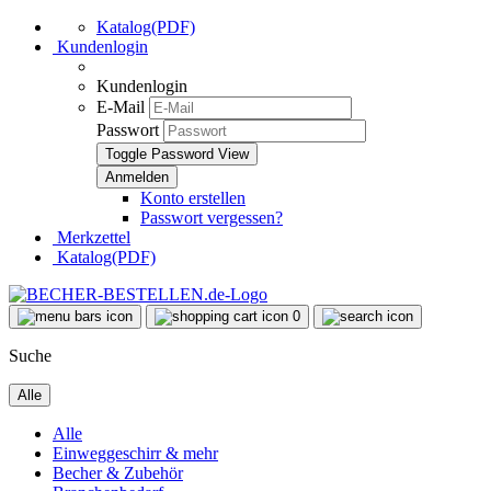
Katalog(PDF)
Kundenlogin
Kundenlogin
E-Mail
Passwort
Toggle Password View
Konto erstellen
Passwort vergessen?
Merkzettel
Katalog(PDF)
0
Suche
Alle
Alle
Einweggeschirr & mehr
Becher & Zubehör