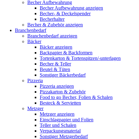
Becher Aufbewahrung
Becher Aufbewahrung anzeigen
Becher- & Deckelspender
Becherhalter
Becher & Zubehör anzeigen
Branchenbedarf
Branchenbedarf anzeigen
Bäcker
Bäcker anzeigen
Backpapier & Backformen
Tortenkarton & Tortenspitzen/-unterlagen
Becher & Teller
Beutel & Tüten
Sonstiger Bäckerbedarf
Pizzeria
Pizzeria anzeigen
Pizzakarton & Zubehör
Food to go Becher, Folien & Schalen
Besteck & Servietten
Metzger
Metzger anzeigen
Einschlagpapier und Folien
Teller und Schalen
Verpackungsmaterial
Sonstiger Metzgerbedarf