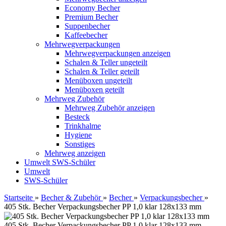
Economy Becher
Premium Becher
Suppenbecher
Kaffeebecher
Mehrwegverpackungen
Mehrwegverpackungen anzeigen
Schalen & Teller ungeteilt
Schalen & Teller geteilt
Menüboxen ungeteilt
Menüboxen geteilt
Mehrweg Zubehör
Mehrweg Zubehör anzeigen
Besteck
Trinkhalme
Hygiene
Sonstiges
Mehrweg anzeigen
Umwelt
SWS-Schüler
Umwelt
SWS-Schüler
Startseite
»
Becher & Zubehör
»
Becher
»
Verpackungsbecher
»
405 Stk. Becher Verpackungsbecher PP 1,0 klar 128x133 mm
405 Stk. Becher Verpackungsbecher PP 1,0 klar 128x133 mm