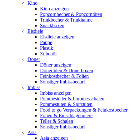
Kino
Kino anzeigen
Popcornbecher & Popcorntüten
Trinkbecher & Trinkhalme
Snackboxen
Eisdiele
Eisdiele anzeigen
Pappe
Plastik
Zubehör
Döner
Döner anzeigen
Dönertüten & Dönerboxen
Feinkostbecher & Folien
Sonstiger Imbissbedarf
Imbiss
Imbiss anzeigen
Pommesteller & Pommesschalen
Pommestüten & Spitztüten
Food to go Verpackungen & Feinkostbecher
Folien & Einschlagpapiere
Teller & Schalen
Sonstiger Imbissbedarf
Asia
Asia anzeigen