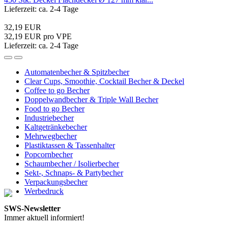
Lieferzeit: ca. 2-4 Tage
32,19 EUR
32,19 EUR pro VPE
Lieferzeit: ca. 2-4 Tage
Automatenbecher & Spitzbecher
Clear Cups, Smoothie, Cocktail Becher & Deckel
Coffee to go Becher
Doppelwandbecher & Triple Wall Becher
Food to go Becher
Industriebecher
Kaltgetränkebecher
Mehrwegbecher
Plastiktassen & Tassenhalter
Popcornbecher
Schaumbecher / Isolierbecher
Sekt-, Schnaps- & Partybecher
Verpackungsbecher
Werbedruck
SWS-Newsletter
Immer aktuell informiert!