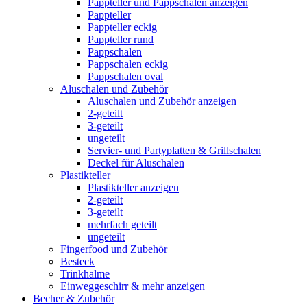
Pappteller und Pappschalen anzeigen
Pappteller
Pappteller eckig
Pappteller rund
Pappschalen
Pappschalen eckig
Pappschalen oval
Aluschalen und Zubehör
Aluschalen und Zubehör anzeigen
2-geteilt
3-geteilt
ungeteilt
Servier- und Partyplatten & Grillschalen
Deckel für Aluschalen
Plastikteller
Plastikteller anzeigen
2-geteilt
3-geteilt
mehrfach geteilt
ungeteilt
Fingerfood und Zubehör
Besteck
Trinkhalme
Einweggeschirr & mehr anzeigen
Becher & Zubehör