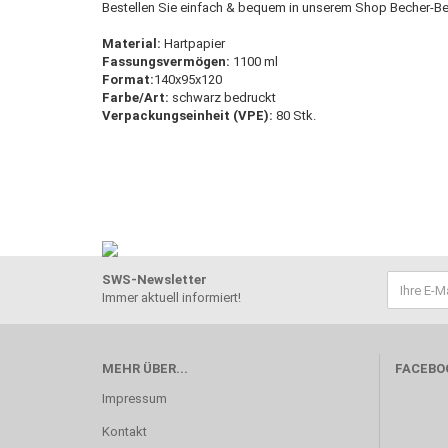
Bestellen Sie einfach & bequem in unserem Shop Becher-Be
Material:
Hartpapier
Fassungsvermögen:
1100 ml
Format:
140x95x120
Farbe/Art:
schwarz bedruckt
Verpackungseinheit (VPE):
80 Stk.
SWS-Newsletter
Immer aktuell informiert!
MEHR ÜBER...
FACEBO
Impressum
Kontakt