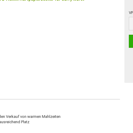
VP
VP
 den Verkauf von warmen Mahlzeiten
usreichend Platz