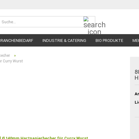
Suche...
BRANCHENBEDARF
INDUSTRIE & CATERING
BIO PRODUKTE
ME
»
Becher
r Curry Wurst
8
H
Ar
Li