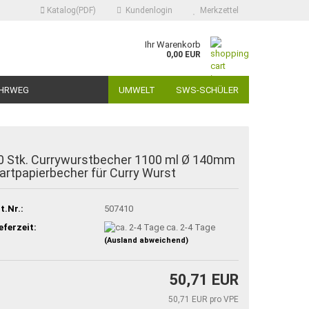
Katalog(PDF)
Kundenlogin
Merkzettel
Ihr Warenkorb
0,00 EUR
HRWEG
UMWELT
SWS-SCHÜLER
0 Stk. Currywurstbecher 1100 ml Ø 140mm
artpapierbecher für Curry Wurst
t.Nr.:
507410
eferzeit:
ca. 2-4 Tage
(Ausland abweichend)
50,71 EUR
50,71 EUR pro VPE