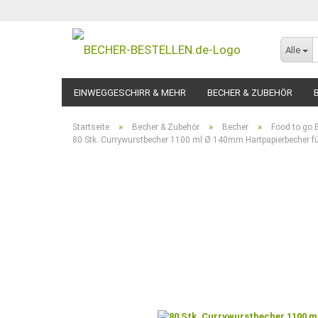
Alle
EINWEGGESCHIRR & MEHR
BECHER & ZUBEHÖR
»
»
»
Startseite
Becher & Zubehör
Becher
Food to go 
80 Stk. Currywurstbecher 1100 ml Ø 140mm Hartpapierbecher fü